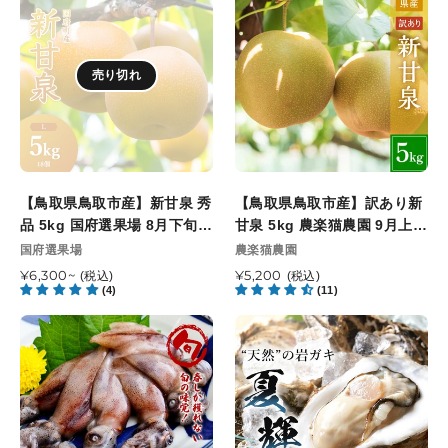
格
3
以
取
取
7
袋）
本
降
県
県
年
順
鳥
鳥
度
次
売り切れ
取
取
産
発
市
市
精
送
産】
産】
米
開
新
訳
済
始
甘
あ
予
泉
り
【鳥取県鳥取市産】新甘泉 秀
【鳥取県鳥取市産】訳あり新
定
秀
新
品 5kg 国府選果場 8月下旬以
甘泉 5kg 農楽猫農園 9月上旬
品
甘
降順次発送開始予定
頃順次発送開始予定
販
販
国府選果場
農楽猫農園
5kg
泉
売
売
国
通
¥6,300~
5kg
通
¥5,200
(税込)
(税込)
元
元
(4)
(11)
常
常
府
農
価
価
選
楽
【山
【鳥
格
格
果
猫
陰
取
場
農
沖
県
8
園
産】
産】
月
9
生
天
下
月
ホ
然