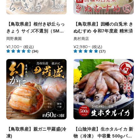
砂
白
丘
兎
ら
米
【鳥取県産】根付き砂丘らっ
【鳥取県産】因幡の白兎米 き
っ
き
きょう サイズ不選別（SML
ぬむすめ 令和7年度産 精米済
き
ぬ
混在）
販
販
岡野農園
奥村商店
ょ
む
売
売
う
通
¥1,100~
す
通
¥2,980~
(税込)
(税込)
元
元
(34)
(17)
常
常
サ
め
価
価
イ
令
【鳥
【山
格
格
ズ
和
取
陰
不
7
県
沖
選
年
産】
産】
別
度
親
生
（SML
産
ガ
ホ
混
精
ニ
タ
在）
米
甲
ル
済
羅
イ
盛
カ
【鳥取県産】親ガニ甲羅盛(冷
【山陰沖産】生ホタルイカ 新
(冷
新
凍)
物（冷凍） 中容量 500gパッ
凍)
物