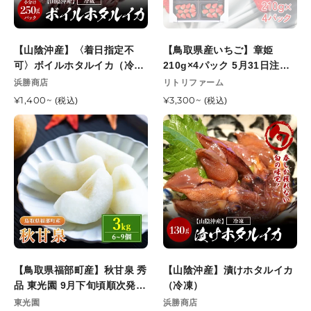
発
定
章
終
送
不
姫
お
開
可〉
210g×4
届
【山陰沖産】〈着日指定不
始
【鳥取県産いちご】章姫
ボ
パ
け
可〉ボイルホタルイカ（冷
予
210g×4パック 5月31日注文
イ
ッ
指
蔵）250gパック
定
締切
販
販
浜勝商店
リトリファーム
ル
ク
定
売
売
ホ
通
¥1,400~
5
通
¥3,300~
(税込)
(税込)
可
元
元
常
常
タ
月
能
【鳥
【山
価
価
ル
31
日
取
陰
格
格
イ
日
県
沖
カ
注
福
産】
（冷
文
部
漬
蔵）
締
町
け
250g
切
産】
ホ
パ
秋
タ
ッ
甘
ル
ク
泉
イ
【鳥取県福部町産】秋甘泉 秀
【山陰沖産】漬けホタルイカ
秀
カ
品 東光園 9月下旬頃順次発送
（冷凍）
品
（冷
開始予定
販
販
東光園
浜勝商店
東
凍）