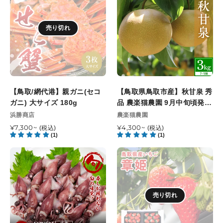
格
格
サ
用
網
県
イ
10kg
代
鳥
ズ
パ
売り切れ
港】
取
（1
ッ
親
市
個/250g
ク
ガ
産】
～
ニ
秋
350g
(セ
甘
級）
コ
泉
8
【鳥取/網代港】親ガニ(セコ
【鳥取県鳥取市産】秋甘泉 秀
ガ
秀
月
ガニ) 大サイズ 180g
品 農楽猫農園 9月中旬頃発送
ニ)
品
10
開始予定
販
販
浜勝商店
農楽猫農園
大
農
日
売
売
通
¥7,300~
サ
楽
通
¥4,300~
(税込)
(税込)
元
注
元
(1)
(1)
常
常
イ
猫
文
価
価
ズ
農
【山
【鳥
締
格
格
180g
園
陰
取
切
9
沖
県
8
月
産】
産
月
中
売り切れ
〈着
い
13
旬
日
ち
日
頃
指
ご】
最