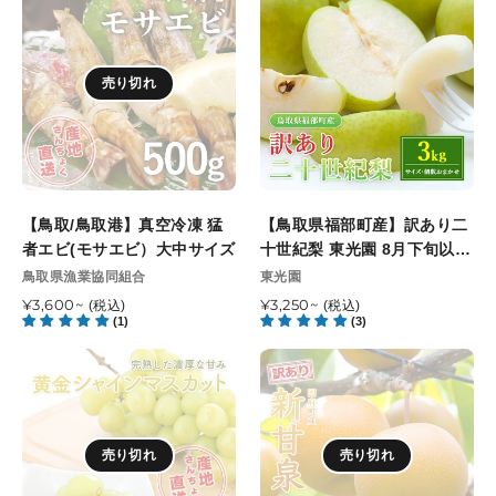
格
格
月
5
取/
取
末
月
鳥
県
頃
31
取
福
順
日
売り切れ
港】
部
次
注
真
町
発
文
空
産】
送
締
冷
訳
開
切
凍
あ
始
猛
り
予
【鳥取/鳥取港】真空冷凍 猛
【鳥取県福部町産】訳あり二
者
二
定
者エビ(モサエビ）大中サイズ
十世紀梨 東光園 8月下旬以降
エ
十
順次発送開始予定
販
販
鳥取県漁業協同組合
東光園
ビ
世
売
売
(モ
通
¥3,600~
紀
通
¥3,250~
(税込)
(税込)
元
元
(1)
(3)
常
常
サ
梨
価
価
エ
東
【鳥
【鳥
格
格
ビ）
光
取
取
大
園
県
県
中
8
産】
鳥
サ
月
売り切れ
売り切れ
完
取
イ
下
熟
市