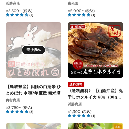
定
～8枚入り) 足折れ1～3本
文
秀品 東光園 8月末以降順次発
販
販
浜勝商店
東光園
ニ
と
可
売
締
売
送開始予定
(セ
通
¥5,500~
新
通
¥5,000~
(税込)
(税込)
能
元
元
切
(7)
(1)
常
常
コ
甘
日
8
価
価
ガ
泉
【鳥
《送
月
格
格
ニ)
の
取
料
13
1kg
ミ
県
無
日
セ
ッ
産】
料》
最
ッ
ク
売り切れ
因
【山
終
ト
ス
幡
陰
お
(5
セ
の
沖
届
～
ッ
白
産】
け
8
ト
兎
丸
指
枚
秀
米
干
定
送料無料
入
【鳥取県産】因幡の白兎米 ひ
品
ひ
し
《送料無料》 【山陰沖産】丸
可
り)
とめぼれ 令和7年度産 精米済
東
と
ホ
干しホタルイカ 60g（30g×2
能
足
光
販
奥村商店
め
タ
袋）
日
販
浜勝商店
折
売
園
ぼ
通
¥3,750~
ル
(税込)
売
元
通
¥1,300
れ
8
(税込)
(3)
常
れ
イ
元
(1)
常
1
月
価
令
カ
価
～
末
格
【鳥
【鳥
和
60g（30g×2