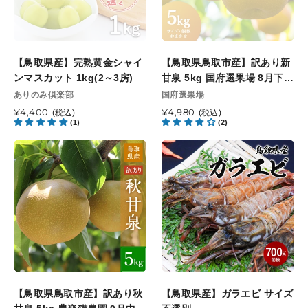
ズ
旬
黄
産】
以
金
訳
降
シ
あ
順
ャ
り
【鳥取県産】完熟黄金シャイ
次
【鳥取県鳥取市産】訳あり新
イ
新
ンマスカット 1kg(2～3房)
発
甘泉 5kg 国府選果場 8月下旬
ン
甘
送
以降順次発送開始予定
販
販
ありのみ倶楽部
国府選果場
マ
泉
売
開
売
ス
通
¥4,400
5kg
通
¥4,980
(税込)
(税込)
元
元
始
(1)
(2)
常
常
カ
国
予
価
価
ッ
府
【鳥
【鳥
定
格
格
ト
選
取
取
1kg(2
果
県
県
～
場
鳥
産】
3
8
取
ガ
房)
月
市
ラ
下
産】
エ
旬
訳
ビ
以
あ
サ
降
り
イ
【鳥取県鳥取市産】訳あり秋
順
【鳥取県産】ガラエビ サイズ
秋
ズ