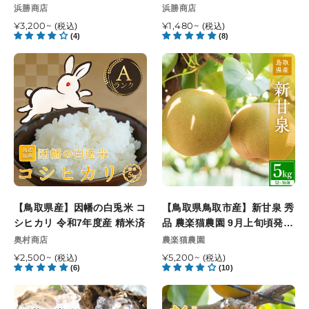
ク
販
販
浜勝商店
浜勝商店
（冷
売
売
通
¥3,200~
凍）
通
¥1,480~
(税込)
(税込)
元
元
(4)
(8)
常
常
中
価
価
容
【鳥
【鳥
格
格
量
取
取
500g
県
県
パ
産】
鳥
ッ
因
取
ク
幡
市
の
産】
白
新
兎
甘
米
泉
【鳥取県産】因幡の白兎米 コ
【鳥取県鳥取市産】新甘泉 秀
コ
秀
シヒカリ 令和7年度産 精米済
品 農楽猫農園 9月上旬頃発送
シ
品
開始予定
販
販
奥村商店
農楽猫農園
ヒ
農
売
売
カ
通
¥2,500~
楽
通
¥5,200~
(税込)
(税込)
元
元
(6)
(10)
常
常
リ
猫
価
価
令
農
【鳥
【鳥
格
格
和
園
取
取