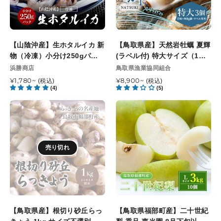
旬
上
タ
岩
以
旬
ル
牡
降
頃
イ
蠣
順
順
カ
夏
次
【山陰沖産】生ホタルイカ 新
次
【鳥取県産】天然岩牡蠣 夏輝
新
輝
発
物（冷凍）小分け250gパッ
発
(ラベル付) 特大サイズ（1
物
(ラ
送
ク
送
個/700g〜900g級）8月10日
販
販
浜勝商店
鳥取県漁業協同組合
（冷
ベ
開
売
開
売
注文締切 8月13日最終お届け
凍）
通
¥1,780~
ル
通
¥8,900~
(税込)
(税込)
元
元
始
始
指定可能日
(4)
(5)
常
常
小
付)
予
予
価
価
分
特
【鳥
【鳥
定
定
格
格
け
大
取
取
250g
サ
県
県
パ
イ
産】
福
ッ
ズ
売り切れ
根
部
ク
（1
切
町
個/700g〜
り
産】
900g
砂
二
級）
丘
十
8
ら
世
【鳥取県産】根切り砂丘らっ
月
【鳥取県福部町産】二十世紀
っ
紀