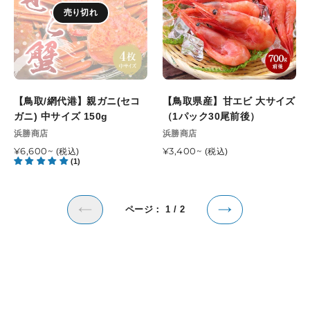
ク
売り切れ
港】
甘
ス
親
エ
セ
ガ
ビ
ッ
ニ
大
ト
(セ
サ
秀
コ
イ
【鳥取/網代港】親ガニ(セコ
品
【鳥取県産】甘エビ 大サイズ
ガ
ズ
ガニ) 中サイズ 150g
東
（1パック30尾前後）
ニ)
（1
光
販
販
浜勝商店
浜勝商店
中
パ
売
園
売
通
¥6,600~
サ
ッ
通
¥3,400~
(税込)
(税込)
元
元
9
(1)
常
常
イ
ク
月
価
価
ズ
30
下
格
格
150g
尾
旬
ページ： 1 / 2
前
頃
前
次
後）
順
の
の
次
ペ
ペ
発
ー
ー
送
ジ
ジ
開