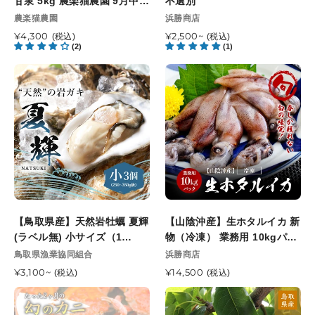
甘泉 5kg 農楽猫農園 9月中旬
次
不選別
甘
不
頃発送開始予定
発
販
販
農楽猫農園
浜勝商店
泉
選
売
送
売
5kg
通
¥4,300
別
通
¥2,500~
(税込)
(税込)
元
元
開
(2)
(1)
常
常
農
始
価
価
楽
【鳥
【山
予
格
格
猫
取
陰
定
農
県
沖
園
産】
産】
9
天
生
月
然
ホ
中
岩
タ
旬
牡
ル
頃
蠣
イ
発
夏
カ
送
【鳥取県産】天然岩牡蠣 夏輝
【山陰沖産】生ホタルイカ 新
輝
新
開
(ラベル無) 小サイズ（1
物（冷凍） 業務用 10kgパッ
(ラ
物
始
個/250g～350g級）8月10日
ク
販
販
鳥取県漁業協同組合
浜勝商店
ベ
（冷
予
売
注文締切 8月13日最終お届け
売
ル
通
¥3,100~
凍）
通
¥14,500
(税込)
(税込)
元
元
定
指定可能日
常
常
無)
業
【鳥
【鳥
価
価
小
務
取/
取