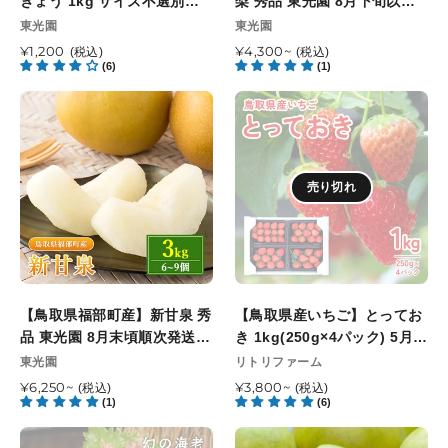
きょう 1kg サイズ不選別
10
梨 秀品 東光園 8月下旬以降
き
梨
（SML混在）
日
順次発送開始予定
販
販
東光園
東光園
ょ
秀
売
注
売
う
通
¥1,200
品
通
¥4,300~
(税込)
(税込)
元
元
文
(6)
(1)
常
常
1kg
東
締
価
価
サ
光
【鳥
【鳥
切
格
格
イ
園
取
取
8
ズ
8
県
県
月
不
月
福
産
13
選
下
売り切れ
部
い
日
別
旬
町
ち
最
（SML
以
産】
ご】
終
混
降
新
と
お
在）
順
甘
っ
届
次
泉
て
け
【鳥取県福部町産】新甘泉 秀
発
【鳥取県産いちご】とってお
秀
お
指
品 東光園 8月末頃順次発送開
送
き 1kg(250g×4パック) 5月
品
き
定
始予定
開
31日注文締切
販
販
東光園
リトリファーム
東
1kg(250g×4
可
売
始
売
光
通
¥6,250~
パ
通
¥3,800~
(税込)
(税込)
能
元
元
予
(1)
(6)
常
常
園
ッ
日
定
価
価
8
ク)
【鳥
【鳥