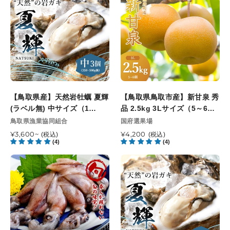
7
9
県
県
年
月
産】
鳥
度
上
天
取
産
旬
然
市
精
頃
岩
産】
米
発
牡
新
済
送
蠣
甘
開
夏
泉
【鳥取県産】天然岩牡蠣 夏輝
始
【鳥取県鳥取市産】新甘泉 秀
輝
秀
(ラベル無) 中サイズ（1
予
品 2.5kg 3Lサイズ（5～6
(ラ
品
個/350～500g級）8月10日注
定
個） 国府選果場 8月下旬以降
販
販
鳥取県漁業協同組合
国府選果場
ベ
2.5kg
売
文締切 8月13日最終お届け指
売
順次発送開始予定
ル
通
¥3,600~
3L
通
¥4,200
(税込)
(税込)
元
元
定可能日
(4)
(4)
常
常
無)
サ
価
価
中
イ
【山
【鳥
格
格
サ
ズ
陰
取
イ
（5
沖
県
ズ
～
産】
産】
（1
6
生
天
個/350
個）
ホ
然
～
国
タ
岩