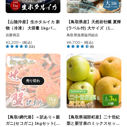
500g
府
ル
牡
級）
選
イ
蠣
8
果
カ
夏
月
【山陰沖産】生ホタルイカ 新
場
【鳥取県産】天然岩牡蠣 夏輝
新
輝
10
物（冷凍） 大容量 1kgパッ
8
(ラベル付) 大サイズ（1
物
(ラ
日
ク
月
個/500g級）8月10日注文締
販
販
浜勝商店
鳥取県漁業協同組合
（冷
ベ
注
売
下
売
切 8月13日最終お届け指定可
凍）
通
¥2,200~
ル
通
¥6,700~
(税込)
(税込)
元
元
文
旬
能日
(11)
(6)
常
常
大
付)
締
以
価
価
容
大
【鳥
【鳥
切
降
格
格
量
サ
取/
取
8
順
1kg
イ
網
県
月
次
パ
ズ
代
福
13
発
ッ
（1
売り切れ
港】
部
日
送
ク
個/500g
＜
町
最
開
級）
訳
産】
終
始
8
あ
二
お
予
月
り
十
届
定
10
＞
世
け
【鳥取/網代港】＜訳あり＞親
日
【鳥取県福部町産】二十世紀
親
紀
指
ガニ(セコガニ) 1kgセット(5
注
梨と新甘泉のミックスセット
ガ
梨