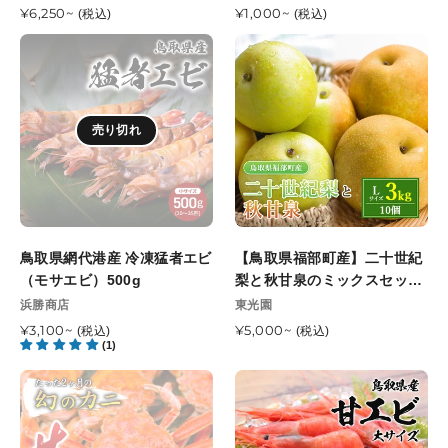
売
売
光
通
¥6,250~
通
¥1,000~
(税込)
(税込)
元
元
常
常
園
鳥
【鳥
価
価
9
取
取
格
格
月
県
県
下
網
福
旬
売り切れ
代
部
頃
港
町
順
産
産】
次
冷
二
発
凍
十
送
猛
世
開
鳥取県網代港産 冷凍猛者エビ
【鳥取県福部町産】二十世紀
者
紀
始
（モサエビ）500g
梨と秋甘泉のミックスセット
エ
梨
予
秀品 東光園 9月下旬頃順次発
販
販
浜勝商店
東光園
ビ
と
定
売
売
送開始予定
（モ
通
¥3,100~
秋
通
¥5,000~
(税込)
(税込)
元
元
(1)
常
常
サ
甘
価
価
エ
泉
【鳥
【鳥
格
格
ビ）
の
取/
取
500g
ミ
網
県
ッ
代
産】