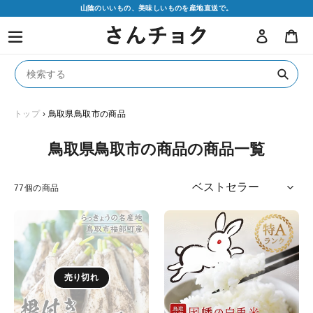
コ
山陰のいいもの、美味しいものを産地直送で。
ン
ログイン
カ
テ
ン
ツ
に
送
ス
信
キ
トップ
›
鳥取県鳥取市の商品
ッ
プ
コ
鳥取県鳥取市の商品の商品一覧
す
レ
る
ク
77個の商品
シ
【鳥
【鳥
ョ
取
取
ン
県
県
:
産】
産】
売り切れ
根
因
付
幡
き
の