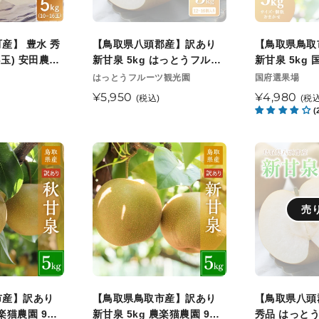
産】
産】
予
光
次
訳
訳
定
園
発
あ
あ
産】 豊水 秀
【鳥取県八頭郡産】訳あり
【鳥取県鳥取
10
送
り
り
16玉) 安田農園
新甘泉 5kg はっとうフルー
新甘泉 5kg 
月
開
新
新
次発送開始予定
ツ観光園 9月中旬頃順次発送
下旬以降順次
販
販
はっとうフルーツ観光園
国府選果場
上
始
売
開始予定
売
甘
甘
通
¥5,950
通
¥4,980
(税込)
(税込
旬
元
予
元
泉
泉
(
常
常
頃
定
5kg
5kg
価
価
順
は
国
格
格
【鳥
【鳥
次
っ
府
取
取
発
と
選
県
県
送
う
果
鳥
八
売
開
フ
場
取
頭
始
ル
8
市
郡
予
ー
月
産】
産】
定
ツ
下
訳
新
観
旬
あ
甘
市産】訳あり
【鳥取県鳥取市産】訳あり
【鳥取県八頭
光
以
り
泉
農楽猫農園 9月
新甘泉 5kg 農楽猫農園 9月
秀品 はっと