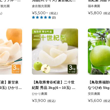
っとうフルーツ
秀品(3Lサイズ) 倉吉観光梨
世紀梨 秀品 5
次
順
秀
世
旬頃順次発送開
園 9月上旬以降順次発送
福本農園 8
販
販
ツ観光園
倉吉観光梨園
福本農園
発
次
売
売
送
品
紀
通
¥5,500~
通
¥5,800
込)
(税込)
(税込
送
元
発
元
(3L
梨
(2)
常
常
開
送
サ
秀
価
価
始
開
イ
品
格
格
【鳥
【鳥
予
始
ズ)
5kg(12
取
取
定
予
倉
～
県
県
定
吉
16
青
福
観
玉)
谷
部
光
福
町
町
梨
本
産】
産】
園
農
二
訳
9
園
十
あ
町産】新甘泉
【鳥取県青谷町産】二十世
【鳥取県福部
月
8
世
り
10玉) ひかり農
紀梨 秀品 3kg(6～10玉) ひ
なつひめ 5kg
上
月
紀
な
順次発送開始予
かり農園 9月上旬頃順次発送
田農園 8月
販
販
ひかり農園
安田農園
旬
下
売
開始予定
売
始予定
梨
つ
通
¥3,900
通
¥5,600
(税込)
(税込
以
元
旬
元
秀
ひ
常
常
降
以