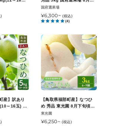
kg(12～16玉)
秀品 5kg 国府選果場 8月下
予
始
秀
月下旬以降順次発
旬以降順次発送開始予定
販
国府選果場
定
予
売
品
通
¥6,300~
)
(税込)
定
元
5kg
(4)
常
国
価
府
格
【鳥
選
取
果
県
場
福
8
部
月
町
下
産】
旬
な
以
つ
町産】訳あり
【鳥取県福部町産】なつひ
降
ひ
(10～16玉) 安
め 秀品 東光園 8月下旬頃順
順
め
下旬頃順次発送開
次発送開始予定
販
東光園
次
売
秀
通
¥6,250~
)
(税込)
発
元
品
常
送