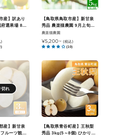
産】
開
旬
新
始
以
甘
市産】訳あり
【鳥取県鳥取市産】新甘泉
予
降
泉
国府選果場 8月
秀品 農楽猫農園 9月上旬頃
定
順
秀
発送開始予定
発送開始予定
販
農楽猫農園
次
売
品
通
¥5,200~
)
(税込)
発
元
農
2)
(10)
常
送
楽
価
開
猫
格
【鳥
始
農
取
予
園
県
定
9
青
り切れ
月
谷
上
町
旬
産】
頃
王
発
秋
郡産】新甘泉
【鳥取県青谷町産】王秋梨
送
梨
うフルーツ観光
秀品 3kg(5～8個) ひかり農