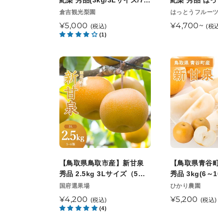
紀梨 秀品(3kg/3Lサイズ/7〜
紀梨 秀品 は
秀
秀
紀
紀
8個) 倉吉観光梨園 9月中旬
観光園 9月中
販
販
倉吉観光梨園
はっとうフルー
品
品
売
以降順次発送開始予定
売
始予定
梨
梨
通
¥5,000
通
¥4,700~
(税込)
(税
東
元
東
元
秀
秀
(1)
常
常
光
光
品
品
価
価
園
園
(3kg/3L
は
格
格
【鳥
【鳥
8
9
サ
っ
取
取
月
月
イ
と
県
県
末
下
ズ/7〜
う
鳥
青
以
旬
8
フ
取
谷
降
頃
個)
ル
市
町
順
順
倉
ー
産】
産】
次
次
吉
ツ
新
新
発
発
観
観
甘
甘
【鳥取県鳥取市産】新甘泉
【鳥取県青谷
送
送
光
光
泉
泉
秀品 2.5kg 3Lサイズ（5～6
秀品 3kg(6～
開
開
梨
園
秀
秀
個） 国府選果場 8月下旬以
園 8月下旬頃
販
販
国府選果場
ひかり農園
始
始
園
9
売
降順次発送開始予定
売
定
品
品
通
¥4,200
通
¥5,200
(税込)
(税込)
予
予
9
元
月
元
2.5kg
3kg(6
(4)
常
常
定
定
月
中