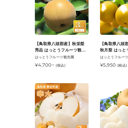
降
始
う
ル
八
八
順
予
フ
ー
頭
頭
次
定
ル
ツ
郡
郡
発
ー
観
産】
産】
送
ツ
光
秋
訳
開
観
園
栄
あ
【鳥取県八頭郡産】秋栄梨
【鳥取県八頭
始
光
8
梨
り
秀品 はっとうフルーツ観光
秋月梨 はっと
予
園
月
秀
秋
園 9月中旬以降順次発送開始
光園 10月上
販
販
はっとうフルーツ観光園
はっとうフルー
定
8
末
売
予定
売
始予定
品
月
通
¥4,700~
通
¥5,950
(税込)
(税込)
月
元
頃
元
は
梨
常
常
末
順
っ
は
価
価
頃
次
と
っ
格
格
【鳥
【鳥
順
発
う
と
取
取
次
送
フ
う
県
県
発
開
ル
フ
青
福
送
始
ー
ル
谷
部
開
予
ツ
ー
町
町
始
定
観
ツ