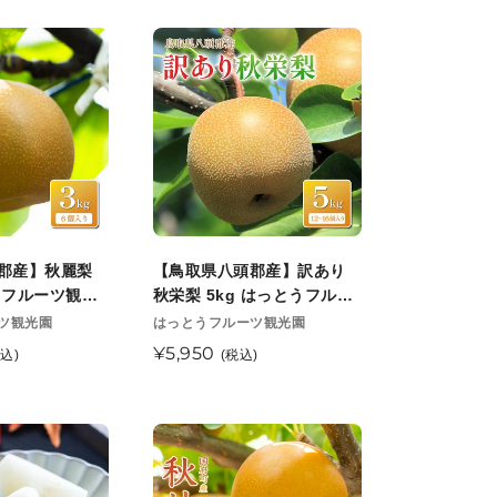
東
価
開
光
格
【鳥
始
園
取
予
8
県
定
月
八
下
頭
旬
郡
頃
産】
順
訳
次
あ
郡産】秋麗梨
【鳥取県八頭郡産】訳あり
発
り
うフルーツ観光
秋栄梨 5kg はっとうフルー
送
秋
順次発送開始予定
ツ観光園 9月中旬以降順次発
販
ツ観光園
はっとうフルーツ観光園
開
売
送開始予定
栄
通
¥5,950
税込)
(税込)
始
元
梨
常
予
5kg
価
定
は
格
【鳥
っ
取
と
県