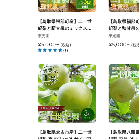
旬
月
産】
産】
以
下
二
二
降
旬
十
十
【鳥取県福部町産】二十世
【鳥取県福部
順
以
世
世
紀梨と新甘泉のミックスセ
紀梨と秋甘泉
次
降
紀
紀
ット 秀品 東光園 8月末以降
ット 秀品 東光
販
販
東光園
東光園
発
順
売
順次発送開始予定
売
順次発送開始
梨
梨
通
¥5,000~
通
¥5,000~
(税込)
(税
送
元
次
元
と
と
(1)
常
常
発
新
秋
価
価
送
甘
甘
格
格
【鳥
【鳥
泉
泉
取
取
の
の
県
県
ミ
ミ
倉
八
ッ
ッ
吉
頭
ク
ク
市
郡
ス
ス
産】
産】
セ
セ
二
二
ッ
ッ
十
十
【鳥取県倉吉市産】二十世
【鳥取県八頭
ト
ト
世
世