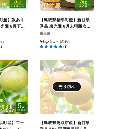
フ
産】
ル
新
ー
甘
町産】訳あり
【鳥取県福部町産】新甘泉
ツ
泉
光園 8月下旬
秀品 東光園 8月末頃順次発
観
秀
開始予定
送開始予定
販
東光園
光
売
品
通
¥6,250~
込)
(税込)
園
元
東
3)
(1)
常
9
光
価
月
園
格
【鳥
中
8
取
旬
月
県
頃
末
鳥
売り切れ
順
頃
取
次
順
市
発
次
産】
送
発
新
開
送
甘
浜町産】二十
【鳥取県鳥取市産】新甘泉
始
開
泉