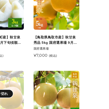
う
鳥
フ
取
ル
市
ー
産】
ツ
秋
観
甘
町産】秋甘泉
【鳥取県鳥取市産】秋甘泉
光
泉
9月下旬頃順次
秀品 5kg 国府選果場 9月上
園
秀
旬以降順次発送開始予定
販
国府選果場
9
売
品
通
¥7,000
込)
(税込)
月
元
5kg
常
中
国
価
旬
府
格
【鳥
以
選
取
降
果
県
順
場
鳥
り切れ
次
9
取
発
月
市
送
上