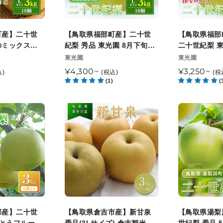
以
8
産】
産】
降
月
二
訳
順
下
十
あ
町産】二十世
【鳥取県福部町産】二十世
【鳥取県福部
次
旬
世
り
のミックスセ
紀梨 秀品 東光園 8月下旬以
二十世紀梨 東
発
以
紀
二
園 9月下旬頃
降順次発送開始予定
以降順次発送
販
販
東光園
東光園
送
降
予定
売
売
梨
十
通
¥4,300~
通
¥3,250~
込)
(税込)
(税
元
順
元
秀
世
(1)
(
常
常
次
品
紀
価
価
発
東
梨
格
格
【鳥
【鳥
送
光
東
取
取
園
光
県
県
8
園
倉
湯
月
8
吉
梨
下
月
市
浜
旬
下
産】
町
以
旬
新
産】
降
以
甘
二
郡産】二十世
【鳥取県倉吉市産】新甘泉
【鳥取県湯梨
順
降
泉
十