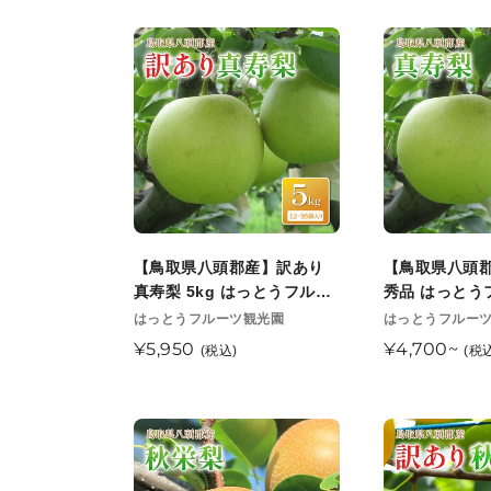
3L
～
価
価
中
旬
サ
10
格
格
【鳥
【鳥
旬
頃
イ
玉)
取
取
以
順
ズ
ひ
県
県
降
次
（5
か
八
八
順
発
～
り
頭
頭
次
送
6
農
郡
郡
発
開
個）
園
産】
産】
送
始
国
8
訳
真
開
予
府
月
あ
寿
【鳥取県八頭郡産】訳あり
【鳥取県八頭
始
定
選
下
り
梨
真寿梨 5kg はっとうフルー
秀品 はっとう
予
果
旬
真
秀
ツ観光園 8月末頃順次発送開
園 8月末頃順
販
販
はっとうフルーツ観光園
はっとうフルー
定
場
頃
売
始予定
売
寿
品
通
¥5,950
通
¥4,700~
(税込)
(税
8
元
順
元
梨
は
常
常
月
次
5kg
っ
価
価
下
発
は
と
格
格
【鳥
【鳥
旬
送
っ
う
取
取
以
開
と
フ
県
県