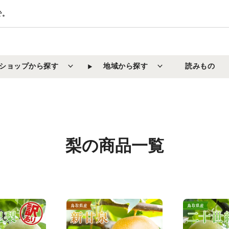
で。
ショップから探す
地域から探す
読みもの
コ
梨の商品一覧
レ
ク
シ
【鳥
【鳥
取
取
ョ