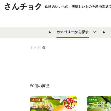
コ
山陰のいいもの、美味しいものを産地直送
ン
テ
ン
ツ
カテゴリーから探す
に
ス
キ
トップ
›
梨
ッ
プ
す
る
50個の商品
【鳥
【鳥
取
取