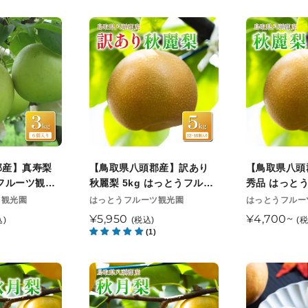
品
め
価
価
順
降
3kg(6
5kg(10
格
格
【鳥
【鳥
次
順
～
～
取
取
発
次
10
16
県
県
送
発
玉)
玉)
八
八
送
ひ
安
頭
頭
か
田
郡
郡
り
農
産】
産】
農
園
訳
秋
園
8
あ
麗
郡産】真寿梨
【鳥取県八頭郡産】訳あり
【鳥取県八頭
9
月
り
梨
フルーツ観光
秋麗梨 5kg はっとうフルー
秀品 はっと
月
下
秋
秀
次発送開始予定
ツ観光園 8月末頃順次発送開
園 8月末頃
販
販
ツ観光園
はっとうフルーツ観光園
はっとうフルー
上
旬
売
始予定
売
麗
品
通
¥5,950
通
¥4,700~
込)
(税込)
(
旬
元
頃
元
梨
は
(1)
常
常
頃
順
5kg
っ
価
価
順
次
は
と
格
格
【鳥
【鳥
次
発
っ
う
取
取
発
送
と
フ
県
県