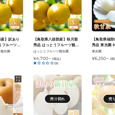
送
開
う
ル
八
福
開
始
フ
ー
頭
部
始
予
ル
ツ
郡
町
予
定
ー
観
産】
産】
定
ツ
光
秋
秋
観
園
月
甘
郡産】訳あり
【鳥取県八頭郡産】秋月梨
【鳥取県福部
光
8
梨
泉
うフルーツ観
秀品 はっとうフルーツ観光
秀品 東光園 
園
月
秀
秀
旬頃順次発送開
園 10月上旬頃順次発送開始
発送開始予定
販
販
ツ観光園
はっとうフルーツ観光園
東光園
8
末
売
予定
売
品
品
通
¥4,700~
通
¥6,250~
(税込)
(税
月
元
頃
元
は
東
(1)
常
常
末
順
っ
光
価
価
頃
次
と
園
格
格
【鳥
【鳥
順
発
う
9
取
取
次
送
フ
月
県
県
発
開
ル
下
八
鳥
売り切れ
売
送
始
ー
旬
頭
取
開
予
ツ
頃
郡
市
始
定
観
順