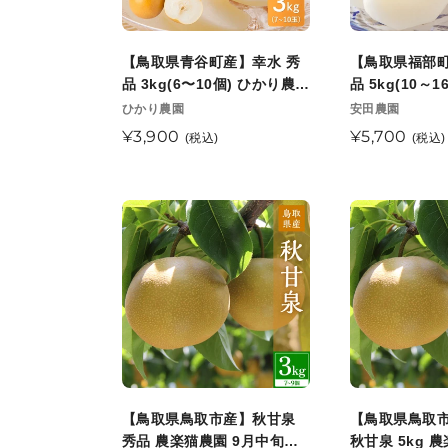
産】
産】
予
光
観
幸
豊
定
園
光
水
水
【鳥取県青谷町産】幸水 秀
【鳥取県福部町
9
園
秀
秀
品 3kg(6〜10個) ひかり農園
品 5kg(10～
月
10
品
品
8月中旬頃順次発送開始予定
9月上旬頃順
販
販
ひかり農園
安田農園
中
月
売
売
3kg(6〜
5kg(10
通
¥3,900
通
¥5,700
(税込)
(税込)
旬
元
上
元
10
～
常
常
以
旬
個)
16
価
価
降
頃
ひ
玉)
格
格
【鳥
【鳥
順
順
か
安
取
取
次
次
り
田
県
県
発
発
農
農
鳥
鳥
送
送
園
園
取
取
開
開
8
9
市
市
始
始
月
月
産】
産】
予
予
中
上
秋
訳
定
定
旬
旬
甘
あ
【鳥取県鳥取市産】秋甘泉
【鳥取県鳥取
頃
頃
泉
り
秀品 農楽猫農園 9月中旬頃
秋甘泉 5kg 