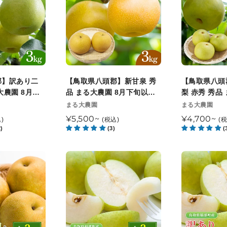
県
県
ン
八
八
頭
頭
:
郡】
郡】
新
二
甘
十
泉
世
郡】訳あり二
【鳥取県八頭郡】新甘泉 秀
【鳥取県八頭
秀
紀
大農園 8月下
品 まる大農園 8月下旬以降
梨 赤秀 秀品
品
梨
送
順次発送
下旬以降順次
販
販
まる大農園
まる大農園
売
売
ま
赤
通
¥5,500~
通
¥4,700~
)
(税込)
(
元
元
る
秀
2)
(3)
(
常
常
大
秀
価
価
農
品
格
格
【鳥
【鳥
園
ま
取
取
8
る
県
県
月
大
福
福
下
農
部
部
旬
園
町
町