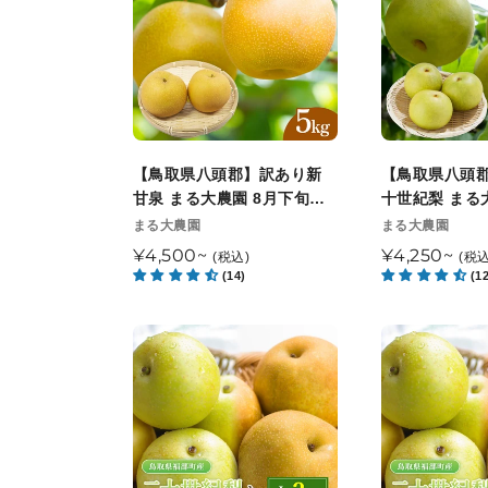
県
県
八
八
頭
頭
郡】
郡】
訳
訳
あ
あ
り
り
【鳥取県八頭郡】訳あり新
【鳥取県八頭
新
二
甘泉 まる大農園 8月下旬以
十世紀梨 まる
甘
十
降順次発送
旬以降順次発
販
販
まる大農園
まる大農園
売
売
泉
世
通
¥4,500~
通
¥4,250~
(税込)
(税込
元
元
ま
紀
(14)
(1
常
常
る
梨
価
価
大
ま
格
格
【鳥
【鳥
農
る
取
取
園
大
県
県
8
農
福
福
月
園
部
部
下
8
町
町