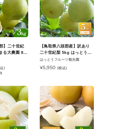
県
八
頭
郡
産】
訳
あ
郡】二十世紀
【鳥取県八頭郡産】訳あり
り
 まる大農園 8月
二十世紀梨 5kg はっとうフ
二
発送
ルーツ観光園 9月中旬頃順次
販
はっとうフルーツ観光園
売
発送開始予定
十
通
¥5,950
税込)
(税込)
元
世
3)
常
紀
価
梨
格
【鳥
5kg
取
は
県
っ
福
と
部
う
町