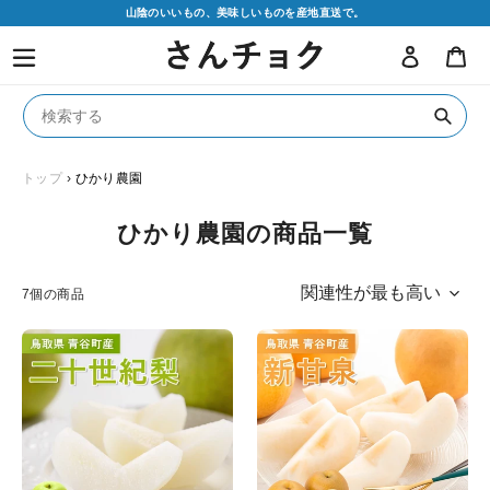
コ
山陰のいいもの、美味しいものを産地直送で。
ン
ログイン
カ
テ
ン
ツ
に
送
ス
信
キ
トップ
›
ひかり農園
ッ
プ
コ
ひかり農園の商品一覧
す
レ
る
ク
7個の商品
シ
【鳥
【鳥
ョ
取
取
ン
県
県
:
青
青
谷
谷
町
町
産】
産】