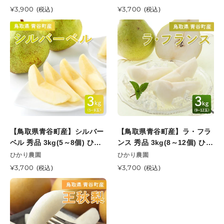
頃
次
売
売
送開始予定
個)
通
¥3,900
秀
通
¥3,700
(税込)
(税込)
順
元
発
元
常
常
ひ
品
【鳥
【鳥
次
送
価
価
か
3kg(5
取
取
発
開
格
格
り
～
県
県
送
始
農
8
青
青
開
予
園
個)
谷
谷
始
定
8
ひ
町
町
予
月
か
産】
産】
定
7
り
シ
ラ・
日
農
ル
フ
注
園
バ
ラ
文
12
【鳥取県青谷町産】シルバー
【鳥取県青谷町産】ラ・フラ
ー
ン
締
月
ベル 秀品 3kg(5～8個) ひか
ンス 秀品 3kg(8～12個) ひか
ベ
ス
切
上
り農園 11月中旬頃順次発送
り農園 11月上旬頃順次発送
販
販
ひかり農園
ひかり農園
ル
秀
旬
売
開始予定
売
開始予定
秀
通
¥3,700
品
通
¥3,700
(税込)
(税込)
元
頃
元
常
常
品
3kg(8
【鳥
順
価
価
3kg(5
～
取
次
格
格
～
12
県
発
8
個)
青
送
個)
ひ