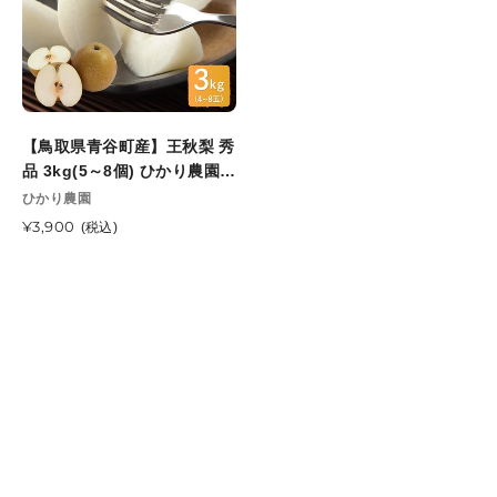
谷
開
ひ
か
町
始
か
り
産】
予
り
農
王
定
農
園
秋
園
11
梨
11
月
【鳥取県青谷町産】王秋梨 秀
秀
月
上
品 3kg(5～8個) ひかり農園
品
中
旬
11月上旬頃順次発送開始予定
販
ひかり農園
3kg(5
旬
頃
売
～
通
¥3,900
(税込)
頃
元
順
常
8
順
次
価
個)
次
発
格
ひ
発
送
か
送
開
り
開
始
農
始
予
園
予
定
11
定
月
上
旬