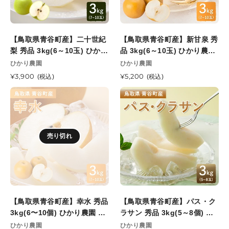
二
新
十
甘
世
泉
【鳥取県青谷町産】二十世紀
【鳥取県青谷町産】新甘泉 秀
紀
秀
梨 秀品 3kg(6～10玉) ひかり
品 3kg(6～10玉) ひかり農園
梨
品
農園 9月上旬頃順次発送開始
8月下旬頃順次発送開始予定
販
販
ひかり農園
ひかり農園
秀
3kg(6
売
予定
売
品
通
¥3,900
～
通
¥5,200
(税込)
(税込)
元
元
常
常
3kg(6
10
【鳥
【鳥
価
価
～
玉)
取
取
格
格
10
ひ
県
県
玉)
か
青
青
ひ
り
売り切れ
谷
谷
か
農
町
町
り
園
産】
産】
農
8
幸
パ
園
月
水
ス・
9
下
秀
ク
月
旬
【鳥取県青谷町産】幸水 秀品
【鳥取県青谷町産】パス・ク
品
ラ
上
頃
3kg(6〜10個) ひかり農園 8
ラサン 秀品 3kg(5～8個) ひ
3kg(6〜
サ
旬
順
月7日注文締切
かり農園 12月上旬頃順次発
販
販
ひかり農園
ひかり農園
10
ン