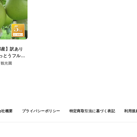
ン
:
郡産】訳あり
はっとうフルー
末頃順次発送開
ツ観光園
会社概要
プライバシーポリシー
特定商取引法に基づく表記
利用規