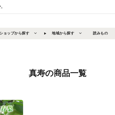
で。
ショップから探す
地域から探す
読みもの
コ
真寿の商品一覧
レ
ク
シ
ョ