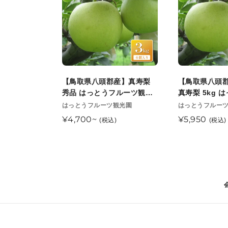
県
県
八
八
頭
頭
郡
郡
産】
産】
真
訳
寿
あ
【鳥取県八頭郡産】真寿梨
【鳥取県八頭
梨
り
秀品 はっとうフルーツ観光
真寿梨 5kg 
秀
真
園 8月末頃順次発送開始予定
ツ観光園 8月
販
販
はっとうフルーツ観光園
はっとうフルー
売
売
始予定
品
寿
通
¥4,700~
通
¥5,950
(税込)
(税込)
元
元
は
梨
常
常
っ
5kg
価
価
と
は
格
格
う
っ
フ
と
ル
う
ー
フ
ツ
ル