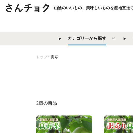
コ
山陰のいいもの、美味しいものを産地直送
ン
テ
ン
ツ
カテゴリーから探す
に
ス
キ
トップ
›
真寿
ッ
プ
す
る
2個の商品
【鳥
【鳥
取
取