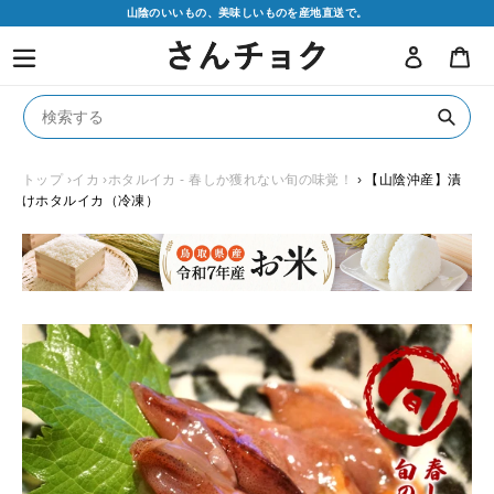
コ
山陰のいいもの、美味しいものを産地直送で。
ン
ログイン
カ
テ
ン
ツ
に
送
ス
信
キ
トップ
›イカ
›ホタルイカ - 春しか獲れない旬の味覚！
›
【山陰沖産】漬
けホタルイカ（冷凍）
ッ
プ
す
る