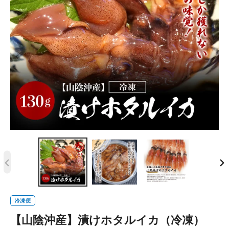
前
次
の
の
ス
ス
冷凍便
ラ
ラ
【山陰沖産】漬けホタルイカ（冷凍）
イ
イ