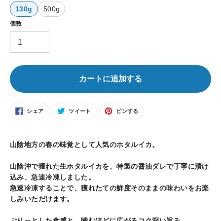
格
130g
500g
個数
カートに追加する
FACEBOOK
TWITTER
PINTEREST
シェア
ツイート
ピンする
で
に
で
シ
投
ピ
ェ
稿
ン
カ
ア
す
す
す
る
る
る
ー
山陰地方の春の味覚として人気のホタルイカ。
ト
に
山陰沖で獲れた生ホタルイカを、特製の醤油ダレで丁寧に漬け
商
込み、急速冷凍しました。
品
急速冷凍することで、獲れたての鮮度そのままの味わいをお楽
を
しみいただけます。
追
加
ぷりっとした食感と、噛むほどに広がるコク深い旨み。