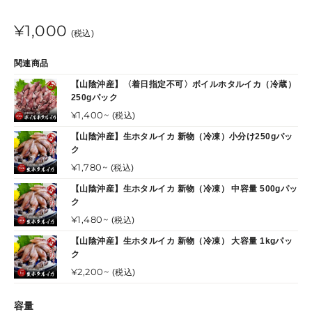
ド
ド
販
通
¥1,000
売
(税込)
元
常
関連商品
価
【山陰沖産】〈着日指定不可〉ボイルホタルイカ（冷蔵）
250gパック
格
通
¥1,400~
(税込)
常
【山陰沖産】生ホタルイカ 新物（冷凍）小分け250gパッ
価
ク
格
通
¥1,780~
(税込)
常
【山陰沖産】生ホタルイカ 新物（冷凍） 中容量 500gパッ
価
ク
格
通
¥1,480~
(税込)
常
【山陰沖産】生ホタルイカ 新物（冷凍） 大容量 1kgパッ
価
ク
格
通
¥2,200~
(税込)
常
価
容量