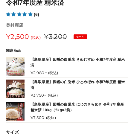
令和7年度産 精米済
ド
ド
(6)
販
奥村商店
売
販
¥2,500
通
¥3,200
セール
元
(税込)
売
常
関連商品
価
価
【鳥取県産】因幡の白兎米 きぬむすめ 令和7年度産 精米
済
格
格
通
¥2,980~
(税込)
常
【鳥取県産】因幡の白兎米 ひとめぼれ 令和7年度産 精米
価
済
格
通
¥3,750~
(税込)
常
【鳥取県産】因幡の白兎米 にじのきらめき 令和7年度産
価
精米済 10kg（5kg×2袋）
格
通
¥7,500
(税込)
常
価
サイズ