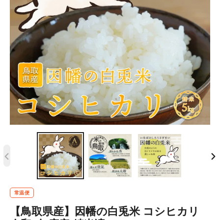
前
次
の
の
ス
ス
常温便
ラ
ラ
【鳥取県産】因幡の白兎米 コシヒカリ
イ
イ