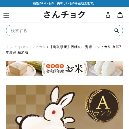
コ
山陰のいいもの、美味しいものを産地直送で。
ン
ログイン
カ
テ
ン
ツ
に
送
ス
信
キ
トップ
›お米
›コシヒカリ
›
【鳥取県産】因幡の白兎米 コシヒカリ 令和7
年度産 精米済
ッ
プ
す
る