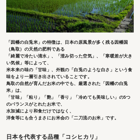
「因幡の白兎米」の特徴は、日本の原風景が多く残る因幡国
（鳥取）の天然の肥料である
「綺麗で冷たい清水」、「澄み切った空気」、「寒暖差が大き
い気候」等によって、
米本来の味の「甘味」、外観の「白兎のような白さ」という食
味をより一層引き出されていることです。
鳥取の自然が育んだお米の中でも、厳選された「因幡の白兎
米」は、
「甘味」「粘り」「艶」「香り」「冷めても美味しい」の5つ
のバランスがとれたお米で、
水加減により和食だけではなく、
洋食等にも合うまさにお米会の「二刀流のお米」です。
日本を代表する品種「コシヒカリ」