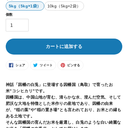
格
5kg（5kg×1袋）
10kg（5kg×2袋）
個数
カートに追加する
FACEBOOK
TWITTER
PINTEREST
シェア
ツイート
ピンする
で
に
で
シ
投
ピ
ェ
稿
ン
カ
ア
す
す
す
る
る
る
ー
神話「因幡の白兎」に登場する因幡国（鳥取）で育ったお
ト
米"コシヒカリ"です。
に
因幡国は、中国山地が育む、清らかな水、澄んだ空気、そして
商
肥沃な大地を特徴とした米作りの産地であり、因幡の由来
品
が、"稲の葉"や"稲の置き場"とも言われており、お米との縁も
を
ある土地です。
追
そんな因幡国の育んだお米を厳選し、白兎のような白い綺麗な
加