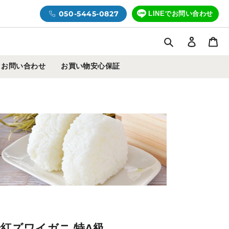
050-5445-0827
LINEでお問い合わせ
検索
ログイ
カ
お問い合わせ
お買い物安心保証
紅ズワイガニ 特A級