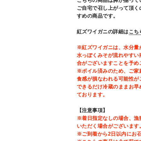
こちらの商品は脚が揃って
追
ご自宅で召し上がって頂く
加
すめの商品です。
す
る
紅ズワイガニの詳細は
こち
※紅ズワイガニは、水分量
水っぽくみそが流れやすい
合がございますことを予め
※ボイル済みのため、ご家
食感が損なわれる可能性が
できるだけ冷蔵のままお早
ております。
【注意事項】
※着日指定なしの場合、漁
いただく場合がございます
※ご到着から2日以内にお