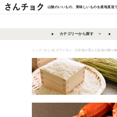
コ
山陰のいいもの、美味しいものを産地直送
ン
テ
ン
ツ
カテゴリーから探す
に
ス
キ
トップ
›カニ
›紅ズワイガニ - 日本海が育んだ紅色の贈り
ッ
プ
す
る