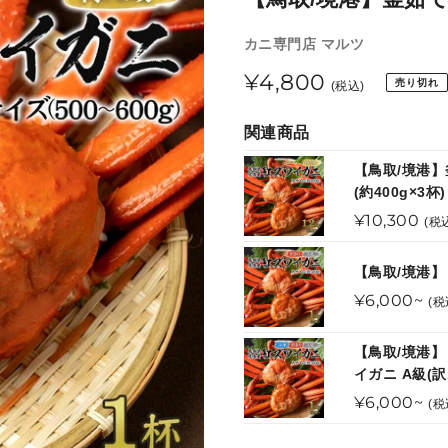
販
カニ専門店 マルツ
売
通
¥4,800
売り切れ
元
(税込)
常
関連商品
価
【鳥取/境港】
格
(約400g×3杯)
通
¥10,300
(税
常
価
【鳥取/境港】
格
通
¥6,000~
(税
常
価
【鳥取/境港
格
イガニ A級(
通
¥6,000~
(税
常