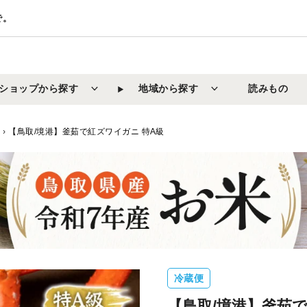
で。
ショップから探す
地域から探す
読みもの
物
›
【鳥取/境港】釜茹で紅ズワイガニ 特A級
冷蔵便
【鳥取/境港】釜茹で