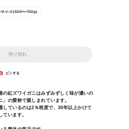
サイズ(600〜700g)
売り切れ
TER
PINTEREST
ピンする
で
ピ
ン
す
る
港の紅ズワイガニはみずみずしく味が濃いの
ニ」の愛称で親しまれています。
通しているのは2％程度で、30年以上かけて
しています。