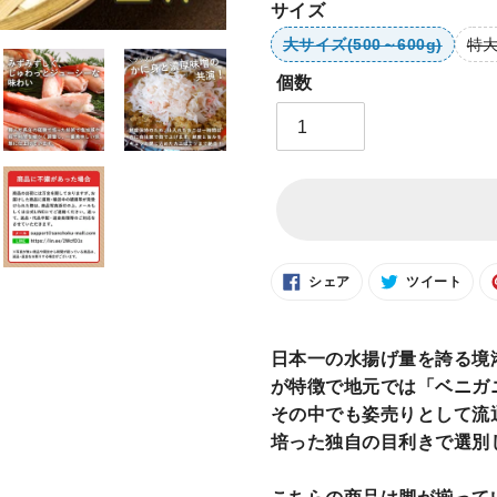
価
サイズ
格
大サイズ(500～600g)
特大
個数
FACEBOOK
TWIT
シェア
ツイート
で
に
シ
投
ェ
稿
カ
ア
す
す
る
ー
日本一の水揚げ量を誇る境
る
ト
が特徴で地元では「ベニガ
に
その中でも姿売りとして流
商
培った独自の目利きで選別
品
を