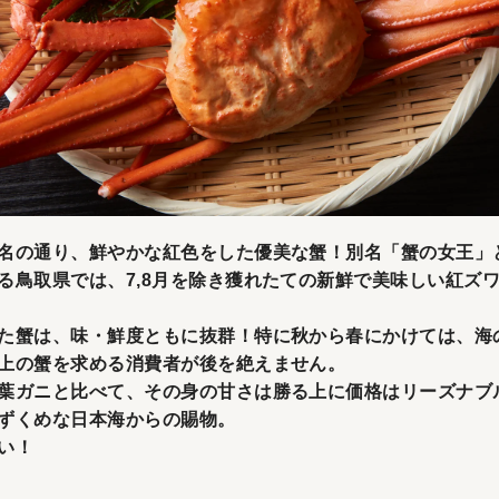
名の通り、鮮やかな紅色をした優美な蟹！別名「蟹の女王」
る鳥取県では、7,8月を除き獲れたての新鮮で美味しい紅ズ
た蟹は、味・鮮度ともに抜群！特に秋から春にかけては、海
上の蟹を求める消費者が後を絶えません。
葉ガニと比べて、その身の甘さは勝る上に価格はリーズナブ
ずくめな日本海からの賜物。
い！