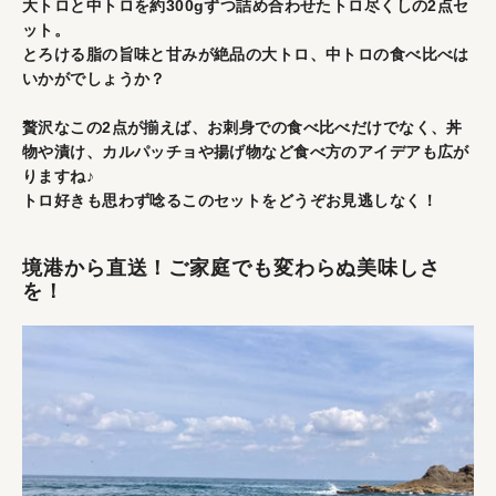
大トロと中トロを約300gずつ詰め合わせたトロ尽くしの2点セ
ット。
とろける脂の旨味と甘みが絶品の大トロ、中トロの食べ比べは
いかがでしょうか？
贅沢なこの2点が揃えば、お刺身での食べ比べだけでなく、丼
物や漬け、カルパッチョや揚げ物など食べ方のアイデアも広が
りますね♪
トロ好きも思わず唸るこのセットをどうぞお見逃しなく！
境港から直送！ご家庭でも変わらぬ美味しさ
を！