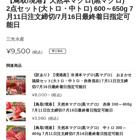
【鳥取/境港】天然本マグロ(黒マグロ)
イ
イ
2点セット(大トロ・中トロ) 600～650g 7
ド
ド
月11日注文締切/7月16日最終着日指定可
能日
販
三光水産
売
通
¥9,500
売り切れ
元
(税込)
常
関連商品
価
《訳あり》【境港産】冷凍本マグロ(黒マグロ) おまかせ
福袋セット(大トロ・中トロ・赤身混在) 7月11日注文締
格
切/7月16日最終着日指定可能日
通
¥8,000~
(税込)
常
【鳥取/境港】 天然本マグロ(黒マグロ) 赤身 300～400g
価
7月11日注文締切/7月16日最終着日指定可能日
格
通
¥3,980
(税込)
常
【鳥取/境港】 天然本マグロ(黒マグロ) 中トロ 300～
価
400g 7月11日注文締切/7月16日最終着日指定可能日
格