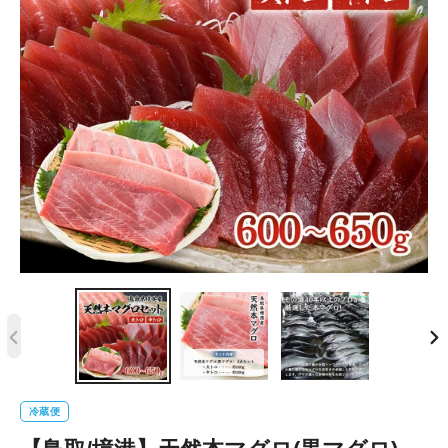
前
次
の
の
ス
ス
冷蔵便
ラ
ラ