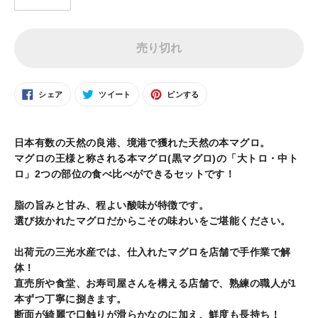
売り切れ
FACEBOOK
TWITTER
PINTEREST
シェア
ツイート
ピンする
で
に
で
シ
投
ピ
ェ
稿
ン
カ
ア
す
す
す
る
る
る
ー
日本有数の天然の良港、境港で獲れた天然の本マグロ。
ト
マグロの王様と称される本マグロ(黒マグロ)の「大トロ・中ト
に
ロ」2つの部位の食べ比べができるセットです！
商
品
脂の旨みと甘み、程よい酸味が特徴です。
を
選び抜かれたマグロだからこその味わいをご堪能ください。
追
加
出荷元の三光水産では、仕入れたマグロを店舗で手作業で解
す
体！
る
直売所や食堂、お寿司屋さんを構える店舗で、熟練の職人が1
本ずつ丁寧に捌きます。
断面が綺麗で口触りが滑らかなのに加え、鮮度も長持ち！