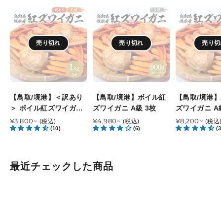
【鳥
【鳥
【鳥
取/
取/
取/
境
境
境
港】
港】
港】
売り切れ
売り切れ
売り切
＜
ボ
ボ
訳
イ
イ
あ
ル
ル
り
紅
紅
＞
ズ
ズ
【鳥取/境港】＜訳あり
【鳥取/境港】ボイル紅
【鳥取/境港
ボ
ワ
ワ
＞ ボイル紅ズワイガニ
ズワイガニ A級 3枚
ズワイガニ A
イ
イ
イ
B級
通
¥3,800~
通
¥4,980~
通
¥8,200~
(税込)
(税込)
(税込
ル
(10)
ガ
(6)
ガ
(3
常
常
常
紅
ニ
ニ
価
価
価
ズ
A
A
格
格
格
ワ
級
級
最近チェックした商品
イ
3
5
ガ
枚
枚
ニ
B
級