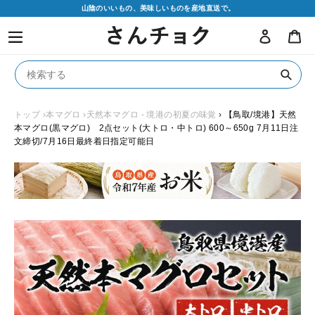
コ
山陰のいいもの、美味しいものを産地直送で。
ン
ログイン
カ
テ
ン
ツ
に
送
ス
信
キ
トップ
›本マグロ
›天然本マグロ - 境港の初夏の味覚
›
【鳥取/境港】天然
本マグロ(黒マグロ) 2点セット(大トロ・中トロ) 600～650g 7月11日注
ッ
文締切/7月16日最終着日指定可能日
プ
す
る