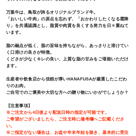
品
を
万葉牛は、鳥取が誇るオリジナルブランド牛。
追
「おいしい牛肉」の原点を忘れず、「おかわりしたくなる霜降
加
り」を共通認識とし、脂質や肉質を良くする努力を日々重ねて
す
います。
る
脂の融点が低く、脂の旨味を持ちながら、あっさりと溶けてい
く口溶けの良さが特徴。
くどさが少なくキレの良い、上質な脂の甘みをご堪能いただけ
ます。
生産者や飲食店から信頼が厚いHANAFUSAが厳選したこだわ
りのお肉。
ご自宅でのご褒美や大切な方への贈り物にいかがでしょうか？
【注意事項】
※ご注文から4日後より配送日時の指定が可能です。
ご希望がございましたら、ご注文時に備考欄へご記載くださ
い。
※ご指定がない場合は、お盆や年末年始を除き、基本的に受注