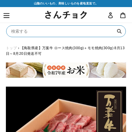
コ
山陰のいいもの、美味しいものを産地直送で。
ン
ログイン
カ
テ
ン
ツ
に
送
ス
信
キ
トップ
›
【鳥取県産】万葉牛 ロース焼肉(300g)＋モモ焼肉(300g) 8月13
日～8月20日発送不可
ッ
プ
す
る