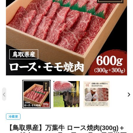
前
次
の
の
ス
ス
冷蔵便
ラ
ラ
【鳥取県産】万葉牛 ロース焼肉(300g)＋
イ
イ