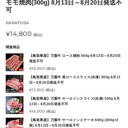
モモ焼肉(300g) 8月13日～8月20日発送不
ド
ド
可
販
HANAFUSA
売
通
¥14,800
元
(税込)
常
関連商品
価
【鳥取県産】万葉牛 ロース焼肉 500g 8月13日～8月20日
発送不可
格
通
¥16,000
(税込)
常
【鳥取県産】万葉牛 肩ローススライス(冷凍) 500g 8月13
価
日～8月20日発送不可
格
通
¥12,300
(税込)
常
【鳥取県産】万葉牛 サーロインスライス(冷凍) 500g 8月
価
13日～8月20日発送不可
格
通
¥16,000
(税込)
常
【鳥取県産】万葉牛 サーロインステーキ 600g (300g×2
価
枚) 8月13日～8月20日発送不可