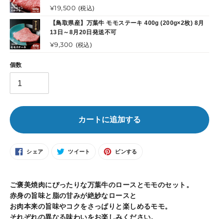
格
通
¥19,500
(税込)
常
【鳥取県産】万葉牛 モモステーキ 400g (200g×2枚) 8月
価
13日～8月20日発送不可
格
通
¥9,300
(税込)
常
価
個数
格
カートに追加する
FACEBOOK
TWITTER
PINTEREST
シェア
ツイート
ピンする
で
に
で
シ
投
ピ
ェ
稿
ン
カ
ア
す
す
す
る
る
る
ー
ご褒美焼肉にぴったりな万葉牛のロースとモモのセット。
ト
赤身の旨味と脂の甘みが絶妙なロースと
に
お肉本来の旨味やコクをさっぱりと楽しめるモモ。
商
それぞれの異なる味わいをお楽しみください。