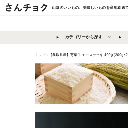
コ
山陰のいいもの、美味しいものを産地直送
ン
テ
ン
ツ
カテゴリーから探す
に
ス
キ
トップ
›
【鳥取県産】万葉牛 モモステーキ 400g (200g×
ッ
プ
す
る