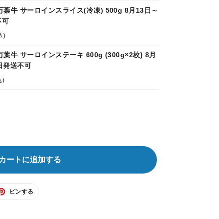
葉牛 サーロインスライス(冷凍) 500g 8月13日～
不可
込)
牛 サーロインステーキ 600g (300g×2枚) 8月
0日発送不可
込)
カートに追加する
TER
PINTEREST
ピンする
で
ピ
ン
す