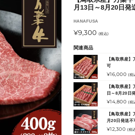
月13日～8月20日発
販
HANAFUSA
売
通
¥9,300
元
(税込)
常
関連商品
価
【鳥取県産】万
格
可
通
¥16,000
(税
常
【鳥取県産】万葉
価
日～8月20日
格
通
¥14,800
(税
常
【鳥取県産】万
価
月20日発送不
格
通
¥12,300
(税込