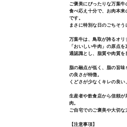
す
る
ー
ご褒美にぴったりな万葉牛
る
ト
食べ応え十分で、お肉本来
に
です。
商
まさに特別な日のごちそう
品
を
万葉牛は、鳥取が誇るオリ
追
「おいしい牛肉」の原点を
加
通認識とし、脂質や肉質を
す
る
脂の融点が低く、脂の旨味
の良さが特徴。
くどさが少なくキレの良い
生産者や飲食店から信頼が厚
肉。
ご自宅でのご褒美や大切な
【注意事項】