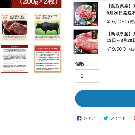
常
【鳥取県産】万
価
8月20日発送
格
通
¥16,000
(税
常
【鳥取県産】万葉
価
13日～8月2
格
通
¥19,500
(税
常
価
個数
格
FACEBOOK
TWIT
シェア
ツイート
で
に
シ
投
ェ
稿
カ
ア
す