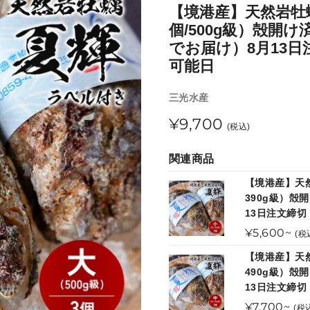
【境港産】天然岩牡蠣
個/500g級）殻開
でお届け）8月13日
可能日
販
三光水産
売
通
¥9,700
元
(税込)
常
関連商品
価
【境港産】天然
格
390g級）
13日注文締切
通
¥5,600~
(税
常
【境港産】天然
価
490g級）
格
13日注文締切
通
¥7,700~
(税