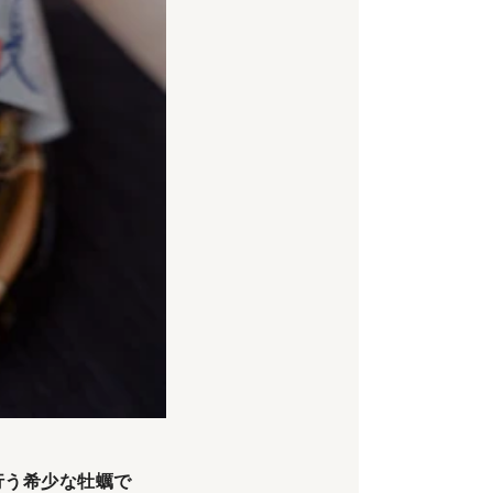
行う希少な牡蠣で