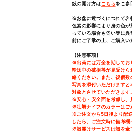
殻の開け方は
こちら
をご参
※お盆に近づくにつれて岩
色素の影響により身の色が
っている場合も匂い等に異
前にご了承の上、ご購入い
【注意事項】
※出荷には万全を期してお
輸送中の破損等が見受けら
絡ください。また、複個数
写真を添付いただけますと
対象とさせていただきます
※安心・安全面を考慮し、
※牡蠣ナイフのカラーはご
※ご注文から5日後より配
したら、ご注文時に備考欄
※殻開けサービスは殻を全