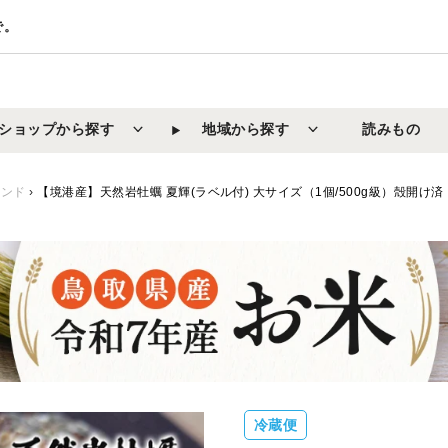
で。
ショップから探す
地域から探す
読みもの
ランド
›
【境港産】天然岩牡蠣 夏輝(ラベル付) 大サイズ（1個/500g級）殻開け
冷蔵便