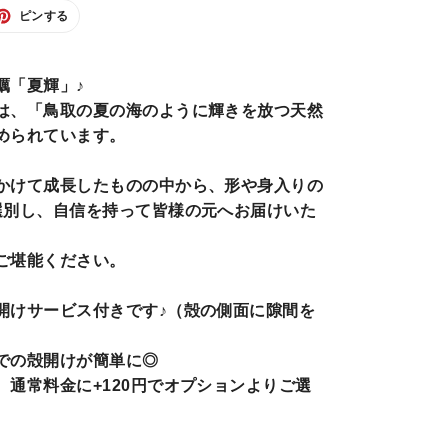
TER
PINTEREST
ピンする
で
ピ
ン
す
る
蠣「夏輝」♪
は、「鳥取の夏の海のように輝きを放つ天然
められています。
かけて成長したものの中から、形や身入りの
選別し、自信を持って皆様の元へお届けいた
ご堪能ください。
開けサービス付きです♪（殻の側面に隙間を
での殻開けが簡単に◎
通常料金に+120円でオプションよりご選