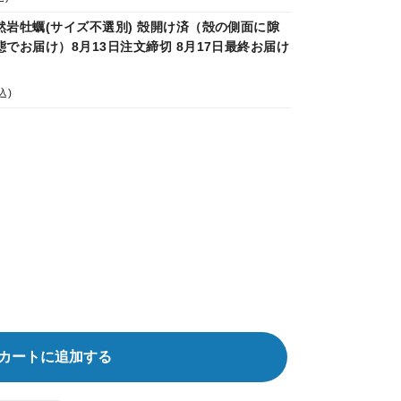
然岩牡蠣(サイズ不選別) 殻開け済（殻の側面に隙
でお届け）8月13日注文締切 8月17日最終お届け
込)
カートに追加する