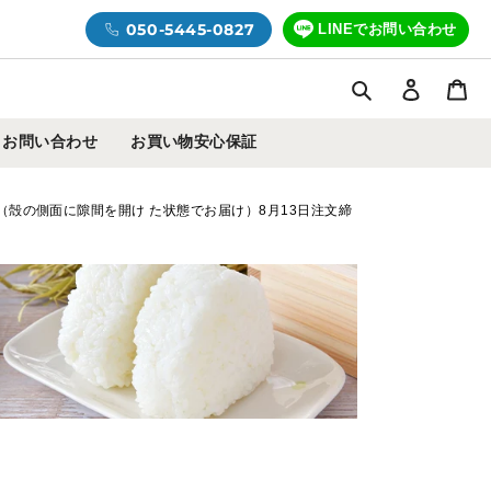
050-5445-0827
LINEでお問い合わせ
検索
ログイ
カ
お問い合わせ
お買い物安心保証
済（殻の側面に隙間を開け た状態でお届け）8月13日注文締