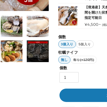
常
【境港産】天
価
間を開けた状態
格
指定可能日
通
¥4,500~
(税
常
価
個数
格
3個入り
5個入り
牡蠣ナイフ
無し
有り(+120円)
個数