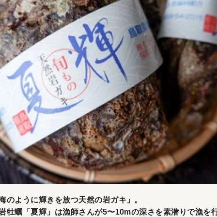
海のように輝きを放つ天然の岩ガキ」。
岩牡蠣「夏輝」は漁師さんが5〜10mの深さを素潜りで漁を