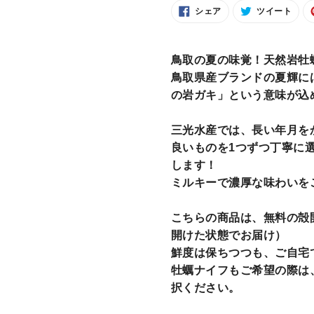
FACEBOOK
TWIT
シェア
ツイート
で
に
シ
投
ェ
稿
カ
ア
す
す
る
ー
鳥取の夏の味覚！天然岩牡
る
ト
鳥取県産ブランドの夏輝に
に
の岩ガキ」という意味が込
商
品
三光水産では、長い年月を
を
良いものを1つずつ丁寧に
追
します！
加
ミルキーで濃厚な味わいを
す
る
こちらの商品は、無料の殻
開けた状態でお届け）
鮮度は保ちつつも、ご自宅
牡蠣ナイフもご希望の際は、
択ください。