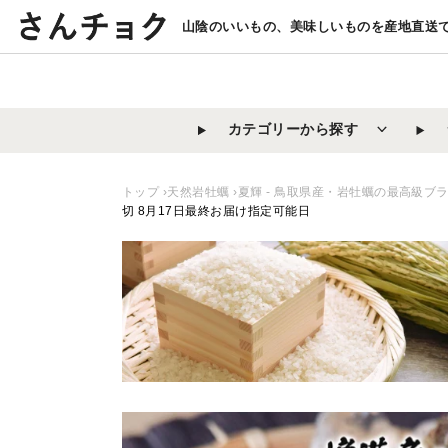
コ
山陰のいいもの、美味しいものを産地直送
ン
テ
ン
ツ
カテゴリーから探す
に
ス
キ
トップ
›天然岩牡蠣
›夏輝 - 鳥取県産・岩牡蠣の最高級ブ
ッ
切 8月17日最終お届け指定可能日
プ
す
る