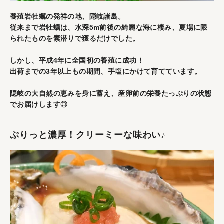
養殖岩牡蠣の発祥の地、隠岐諸島。
従来まで岩牡蠣は、水深5m前後の綺麗な海に棲み、夏場に限
られたものを素潜りで獲るだけでした。
しかし、平成4年に全国初の養殖に成功！
出荷までの3年以上もの期間、手塩にかけて育てています。
隠岐の大自然の恵みを身に蓄え、産卵前の栄養たっぷりの状態
でお届けします◎
ぷりっと濃厚！クリーミーな味わい♪