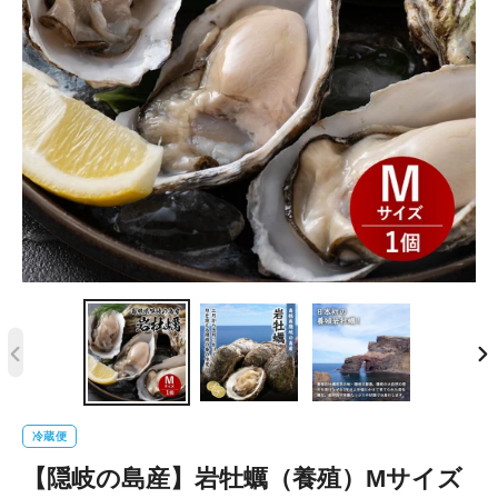
前
次
の
の
ス
ス
冷蔵便
ラ
ラ
【隠岐の島産】岩牡蠣（養殖）Mサイズ
イ
イ