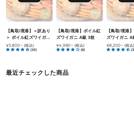
＜
ボ
ボ
訳
イ
イ
あ
ル
ル
り
紅
紅
＞
ズ
ズ
【鳥取/境港】＜訳あり
【鳥取/境港】ボイル紅
【鳥取/境港
ボ
ワ
ワ
＞ ボイル紅ズワイガニ
ズワイガニ A級 3枚
ズワイガニ A
イ
イ
イ
B級
通
¥3,800~
通
¥4,980~
通
¥8,200~
(税込)
(税込)
(税込
ル
(10)
ガ
(6)
ガ
(3
常
常
常
紅
ニ
ニ
価
価
価
ズ
A
A
格
格
格
ワ
級
級
最近チェックした商品
イ
3
5
ガ
枚
枚
ニ
B
級