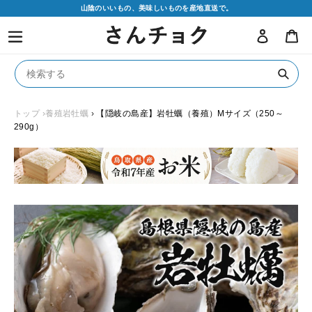
コ
山陰のいいもの、美味しいものを産地直送で。
ン
ログイン
カ
テ
ン
ツ
に
送
ス
信
キ
トップ
›養殖岩牡蠣
›
【隠岐の島産】岩牡蠣（養殖）Mサイズ（250～
290g）
ッ
プ
す
る