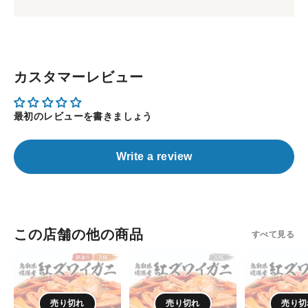
カスタマーレビュー
最初のレビューを書きましょう
Write a review
この店舗の他の商品
すべて見る
【鳥
【鳥
【鳥
取/
取/
取/
境
境
境
港】
港】
港】
売り切れ
売り切れ
売り切