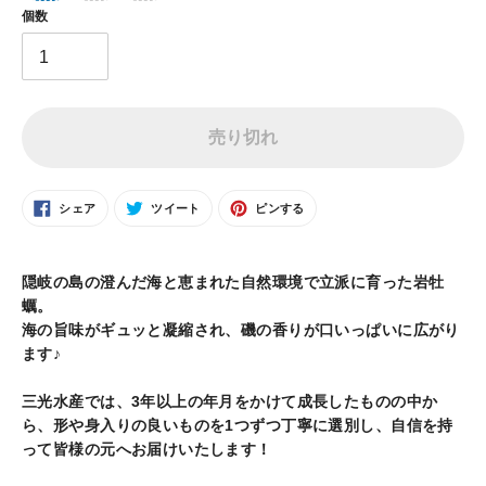
個数
売り切れ
FACEBOOK
TWITTER
PINTEREST
シェア
ツイート
ピンする
で
に
で
シ
投
ピ
ェ
稿
ン
カ
ア
す
す
す
る
る
る
ー
隠岐の島の澄んだ海と恵まれた自然環境で立派に育った岩牡
ト
蠣。
に
海の旨味がギュッと凝縮され、磯の香りが口いっぱいに広がり
商
ます♪
品
を
三光水産では、3年以上の年月をかけて成長したものの中か
追
ら、形や身入りの良いものを1つずつ丁寧に選別し、自信を持
加
って皆様の元へお届けいたします！
す