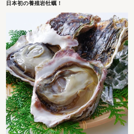
日本初の養殖岩牡蠣！