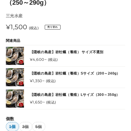
（250～290g）
ド
ド
販
三光水産
売
通
¥1,500
売り切れ
元
(税込)
常
関連商品
価
【隠岐の島産】岩牡蠣（養殖） サイズ不選別
格
通
¥4,600~
(税込)
常
価
【隠岐の島産】岩牡蠣（養殖）Sサイズ（200～240g）
格
通
¥1,350~
(税込)
常
価
【隠岐の島産】岩牡蠣（養殖）Lサイズ（300～350g）
格
通
¥1,650~
(税込)
常
価
個数
格
1個
3個
5個