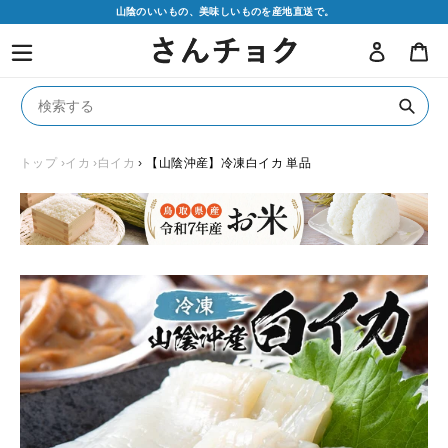
コ
山陰のいいもの、美味しいものを産地直送で。
ン
ログイン
カ
テ
ン
ツ
に
送
ス
信
キ
トップ
›イカ
›白イカ
›
【山陰沖産】冷凍白イカ 単品
ッ
プ
す
る