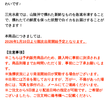
に
わいです♪
商
品
三光水産では、山陰沖で獲れた新鮮なものを急速冷凍すること
を
で、獲れたての鮮度を保った状態で白イカをお届けすることが
追
できます！
加
す
本商品につきましては、
る
2026年1月10日より順次出荷開始予定となります。
【注意事項】
※こちらは予約販売商品のため、購入時に事前に決済されま
す。商品到着までお時間いただく旨、事前にご了承お願いしま
す。
※漁獲状況により発送開始日が変動する場合がございます。
※出荷には万全を期しておりますが、万が一、不備があった場
合には、写真を添付の上、メールにてご連絡くださいませ。
※ご注文から5日後より配送日時の指定が可能です。ご希望が
ございましたら、ご注文時に備考欄へご記載ください。