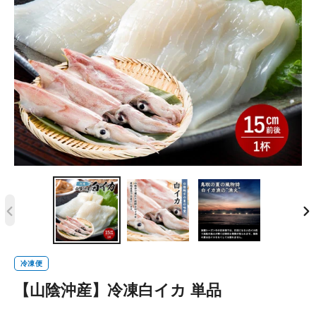
前
次
の
の
ス
ス
冷凍便
ラ
ラ
【山陰沖産】冷凍白イカ 単品
イ
イ
ド
ド