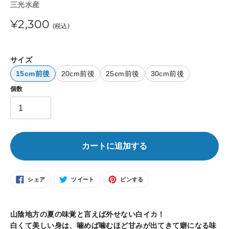
販
三光水産
売
通
¥2,300
元
(税込)
常
価
サイズ
15cm前後
20cm前後
25cm前後
30cm前後
格
個数
カートに追加する
FACEBOOK
TWITTER
PINTEREST
シェア
ツイート
ピンする
で
に
で
シ
投
ピ
ェ
稿
ン
カ
ア
す
す
す
る
る
る
ー
山陰地方の夏の味覚と言えば外せない白イカ！
ト
白くて美しい身は、噛めば噛むほど甘みが出てきて癖になる味