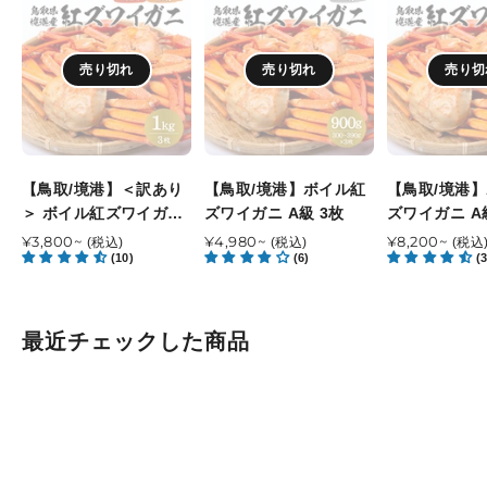
取/
取/
取/
境
境
境
港】
港】
港】
売り切れ
売り切れ
売り切
＜
ボ
ボ
訳
イ
イ
あ
ル
ル
り
紅
紅
＞
ズ
ズ
【鳥取/境港】＜訳あり
【鳥取/境港】ボイル紅
【鳥取/境港
ボ
ワ
ワ
＞ ボイル紅ズワイガニ
ズワイガニ A級 3枚
ズワイガニ A
イ
イ
イ
B級
通
¥3,800~
通
¥4,980~
通
¥8,200~
(税込)
(税込)
(税込
ル
(10)
ガ
(6)
ガ
(3
常
常
常
紅
ニ
ニ
価
価
価
ズ
A
A
格
格
格
ワ
級
級
最近チェックした商品
イ
3
5
ガ
枚
枚
ニ
B
級