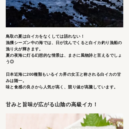
鳥取の夏は白イカをなくしては語れない！
漁獲シーズン中の海では、日が沈んでくると白イカ釣り漁船の
漁り火が輝きます。
夏の夜海に灯る幻想的な情景は、まさに風物詩と言えるでしょ
う◎
日本近海に200種類もいるイカ界の女王と称される白イカの甘
みは随一。
味と食感の良さから人気が高く、競り値が高騰しています。
甘みと旨味が広がる山陰の高級イカ！