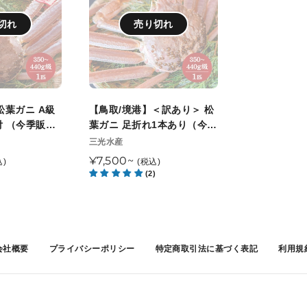
境
港】
切れ
売り切れ
＜
訳
あ
り
＞
松葉ガニ A級
【鳥取/境港】＜訳あり＞ 松
松
付 （今季販売
葉ガニ 足折れ1本あり（今季
葉
販売終了）
販
三光水産
売
ガ
通
¥7,500~
込)
(税込)
元
ニ
(2)
常
足
価
折
格
れ
1
会社概要
プライバシーポリシー
特定商取引法に基づく表記
利用規
本
あ
り