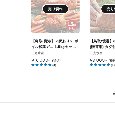
境
境
ン
港】
港】
売り切れ
売り
＜
松
:
訳
葉
あ
ガ
り
ニ
＞
A
【鳥取/境港】＜訳あり＞ ボ
【鳥取/境港】
ボ
級
イル松葉ガニ 1.5kgセット
(贈答用) タグ
イ
(贈
(3～5枚) 足折れ1本あり（今
終了）
販
販
三光水産
三光水産
売
季販売終了）
売
ル
答
通
¥16,000~
通
¥9,800~
(税込)
(税
元
元
松
用)
(3)
(1)
常
常
葉
タ
価
価
ガ
グ
格
格
ニ
付
1.5kg
（今
セ
季
ッ
販
ト
売