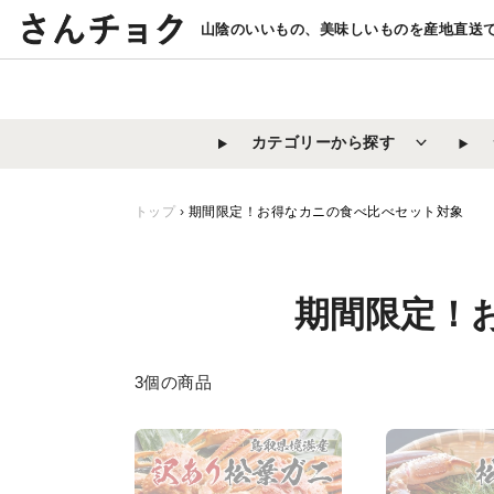
コ
山陰のいいもの、美味しいものを産地直送
ン
テ
ン
ツ
カテゴリーから探す
に
ス
キ
トップ
›
期間限定！お得なカニの食べ比べセット対象
ッ
プ
す
コ
期間限定！
る
レ
3個の商品
ク
シ
【鳥
【鳥
取/
取/
ョ