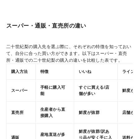
スーパー・通販・直売所の違い
二十世紀梨の購入先を選ぶ際に、それぞれの特徴を知っておい
て、自分に合った買い方ができます。以下はスーパー・直売
所・通販での二十世紀梨の購入の違いを比較した表です。
購入方法
特徴
いいね
ライン
手軽に購入可
すぐに買える/店
スーパー
鮮度が低
能
舗が多い
生産者から直
直売所
鮮度が抜群
店舗が少
接購入
鮮度が抜群/訳あ
産地直送が多
通販
り品が安く手に入
送料がか