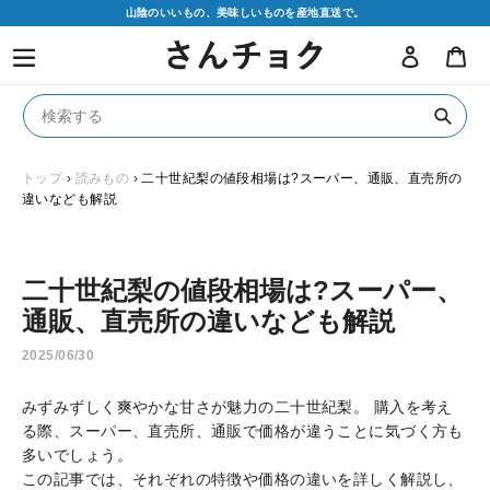
コ
山陰のいいもの、美味しいものを産地直送で。
ン
ログイン
カ
テ
ン
ツ
に
送
ス
信
キ
トップ
›
読みもの
›
二十世紀梨の値段相場は?スーパー、通販、直売所の
違いなども解説
ッ
プ
す
る
二十世紀梨の値段相場は?スーパー、
通販、直売所の違いなども解説
2025/06/30
みずみずしく爽やかな甘さが魅力の二十世紀梨。 購入を考え
る際、スーパー、直売所、通販で価格が違うことに気づく方も
多いでしょう。
この記事では、それぞれの特徴や価格の違いを詳しく解説し、