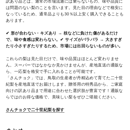
訳あり品とは、通常の市場流通には乗らないもの、味や品質に
は問題のない梨のことを言います。見た目の理由などで格安に
なっているため、通常品よりも30％以上安く購入できることも
あります。
✔ 形が合わない・キズあり → 枝などに負けた傷があるだけ
で、味や食感は変わらない。
✔ サイズがバラバラ → 大きすぎ
たり小さすぎたりするため、市場には出回らないものが多い。
これらの梨は見た目だけで、味や品質はほとんど変わりませ
ん。スーパーではなかなか見かけませんが、産地直送の通販な
ら、一応梨を格安で手に入れることが可能です。
「さんチョク」では、鳥取の生産者が丹精込めて育てた二十世
紀梨を産地直送でお届けします。贈答用の特秀品から、ご家庭
向けの訳あり品まで用途に合わせた選択肢が豊富です！通販な
らではのお得な価格で、美味しい梨をぜひご堪能ください。
さんチョクで二十世紀梨を探す