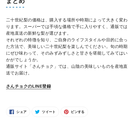
まとめ
二十世紀梨の価格は、購入する場所や時期によって大きく変わ
ります。スーパーでは手頃な価格で手に入りやすく、通販では
産地直送の新鮮な梨が選びます。
それぞれの特徴を知り、ご自身のライフスタイルや目的に合っ
た方法で、美味しい二十世紀梨を楽しんでください。旬の時期
にぜひ味わって、そのみずみずしさと甘さを堪能してみてはい
かがでしょうか。
通販サイト「さんチョク」では、山陰の美味しいものを産地直
送でお届け。
さんチョクのLINE登録
FACEBOOK
TWITTER
PINTEREST
シェア
ツイート
ピンする
で
に
で
シ
投
ピ
ェ
稿
ン
ア
す
す
す
る
る
る