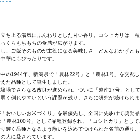
、立ち上る湯気にふんわりとした甘い香り。コシヒカリは一粒
ふっくらもちもちの食感が広がります。
増し、ご飯そのものが主役になる美味しさ。どんなおかずとも
や中華にもぴったりです。
中の1944年、新潟県で「農林22号」と「農林1号」を交配
備えた品種として誕生しました。
験場でさらなる改良が進められ、ついに「越南17号」とし
に弱く倒れやすいという課題が残り、さらに研究が続けられま
が「おいしいお米づくり」を最優先し、全国に先駆けて奨励品
は「農林100号」として品種登録され、「コシヒカリ」とし
光り輝く品種となるよう願いを込めてつけられた名前の通り、
くの人に愛されています。