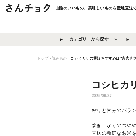
コ
山陰のいいもの、美味しいものを産地直送
ン
テ
ン
ツ
カテゴリーから探す
に
ス
キ
トップ
›
読みもの
›
コシヒカリの通販おすすめは?農家直
ッ
プ
す
コシヒカ
る
2025/06/27
粘りと甘みのバラ
炊き上がりのつや
直送の新鮮なお米