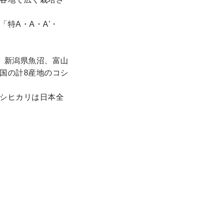
特A・A・A'・
、新潟県魚沼、富山
国の計8産地のコシ
シヒカリは日本全