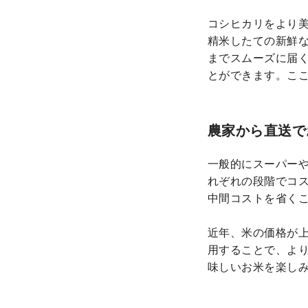
コシヒカリをより
精米したての新鮮
までスムーズに届
とができます。こ
農家から直送で
一般的にスーパー
れぞれの段階でコ
中間コストを省く
近年、米の価格が
用することで、よ
味しいお米を楽し