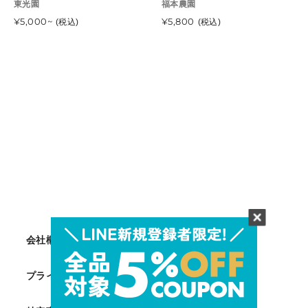
開
秀品 東光園 9月下旬頃順次発
光
本農園 8月下旬以降順次発送
販
販
東光園
福本農園
と
梨
始
売
送開始予定
園
売
秋
通
¥5,000~
秀
通
¥5,800
(税込)
(税込)
元
元
予
8
常
常
甘
品
定
月
価
価
泉
5kg(12
末
格
格
の
～
以
ミ
16
降
ッ
玉)
順
ク
福
次
ス
本
発
セ
農
送
ッ
園
開
ト
8
始
秀
月
予
品
下
定
東
旬
光
以
会社概要
園
降
9
順
プライバシーポリシー
月
次
下
発