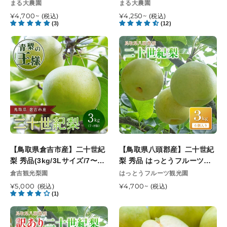
旬以降順次発送
降順次発送
販
販
まる大農園
まる大農園
秀
紀
売
売
秀
通
¥4,700~
梨
通
¥4,250~
(税込)
(税込)
元
元
(3)
(12)
常
常
品
ま
価
価
ま
る
【鳥
【鳥
格
格
る
大
取
取
大
農
県
県
農
園
倉
八
園
8
吉
頭
8
月
市
郡
月
下
産】
産】
下
旬
二
二
旬
以
十
十
以
降
世
世
降
【鳥取県倉吉市産】二十世紀
順
【鳥取県八頭郡産】二十世紀
紀
紀
順
梨 秀品(3kg/3Lサイズ/7〜8
次
梨 秀品 はっとうフルーツ観
梨
梨
次
個) 倉吉観光梨園 9月中旬以
発
光園 9月中旬頃順次発送開始
販
販
倉吉観光梨園
はっとうフルーツ観光園
秀
秀
発
売
降順次発送開始予定
送
売
予定
品
通
¥5,000
品
通
¥4,700~
(税込)
(税込)
元
元
送
(1)
常
常
(3kg/3L
は
価
価
サ
っ
【鳥
【鳥
格
格
イ
と
取
取