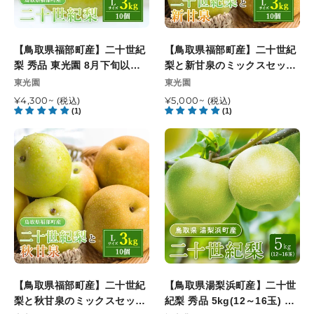
ー
以
二
二
予
ツ
降
十
十
定
観
順
世
世
光
【鳥取県福部町産】二十世紀
次
【鳥取県福部町産】二十世紀
紀
紀
園
梨 秀品 東光園 8月下旬以降
発
梨と新甘泉のミックスセット
梨
梨
9
順次発送開始予定
送
秀品 東光園 8月末以降順次発
販
販
東光園
東光園
秀
と
月
売
開
売
送開始予定
品
通
¥4,300~
新
通
¥5,000~
(税込)
(税込)
元
元
中
始
(1)
(1)
常
常
東
甘
旬
予
価
価
光
泉
【鳥
【鳥
頃
定
格
格
園
の
取
取
順
8
ミ
県
県
次
月
ッ
福
湯
発
下
ク
部
梨
送
旬
ス
町
浜
開
以
セ
産】
町
始
降
ッ
二
産】
予
順
ト
十
二
定
次
秀
世
十
発
【鳥取県福部町産】二十世紀
品
【鳥取県湯梨浜町産】二十世
紀
世
送
梨と秋甘泉のミックスセット
東
紀梨 秀品 5kg(12～16玉) 福
梨
紀