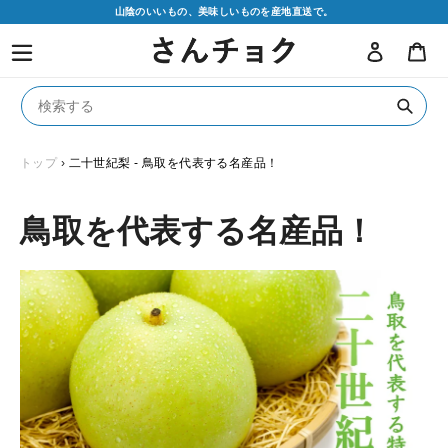
コ
山陰のいいもの、美味しいものを産地直送で。
ン
ログイン
カ
テ
ン
ツ
に
送
ス
信
キ
トップ
›
二十世紀梨 - 鳥取を代表する名産品！
ッ
プ
鳥取を代表する名産品！
す
る