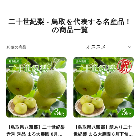
コ
二十世紀梨 - 鳥取を代表する名産品！
レ
の商品一覧
ク
シ
10個の商品
ョ
【鳥
【鳥
ン
取
取
:
県
県
八
八
頭
頭
郡】
郡】
二
訳
十
あ
世
り
紀
二
【鳥取県八頭郡】二十世紀梨
【鳥取県八頭郡】訳あり二十
梨
十
赤秀 秀品 まる大農園 8月下
世紀梨 まる大農園 8月下旬以
赤
世