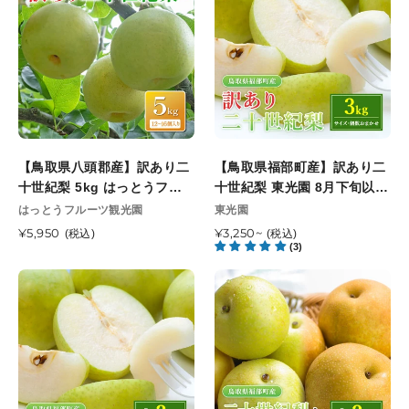
ズ/7〜
う
県
県
8
フ
八
福
個)
ル
頭
部
倉
ー
郡
町
吉
ツ
産】
産】
観
観
訳
訳
光
光
あ
あ
梨
園
り
り
園
【鳥取県八頭郡産】訳あり二
9
【鳥取県福部町産】訳あり二
二
二
9
十世紀梨 5kg はっとうフル
月
十世紀梨 東光園 8月下旬以降
十
十
月
ーツ観光園 9月中旬頃順次発
中
順次発送開始予定
販
販
はっとうフルーツ観光園
東光園
世
世
中
売
送開始予定
旬
売
紀
通
¥5,950
紀
通
¥3,250~
(税込)
(税込)
元
元
旬
頃
(3)
常
常
梨
梨
以
順
価
価
5kg
東
【鳥
【鳥
降
次
格
格
は
光
取
取
順
発
っ
園
県
県
次
送
と
8
福
福
発
開
う
月
部
部
送
始
フ
下
町
町
開
予
ル
旬
産】
産】
始
定