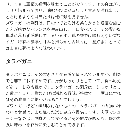
り、まさに至福の瞬間を味わうことができます。その身はぎっ
しりと詰まっており、噛むたびにジュワッと甘みが溢れ出し、
とろけるような口当たりは他に類を見ません。
ズワイガニの刺身は、口の中でとろける柔らかさと適度な歯ご
たえが絶妙なバランスを生み出し、一口食べれば、その豊かな
風味に思わず感動してしまいます。他の蟹では味わえないズワ
イガニ特有の濃厚な甘みと滑らかな舌触りは、蟹好きにとって
はまさに夢のような味わいです。
タラバガニ
タラバガニは、その大きさと存在感で知られていますが、刺身
でも非常におすすめです。身がしっかりとしていて、食べ応え
があり、甘みも豊かです。タラバガニの刺身は、しっかりとし
た歯ごたえと、噛むたびに溢れる旨味が特徴で、一度口にすれ
ばその濃厚さに驚かされることでしょう。
ズワイガニほどの繊細さはないものの、タラバガニの力強い味
わいと食感は、また違った楽しみ方を提供します。肉厚でジュ
ーシーな身は、刺身として食べるとその鮮度が際立ち、蟹の力
強い味わいを存分に楽しむことができます。