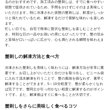
るのがおすすめです。加工済みの蟹刺しは、すでに食べやすい
状態で提供されているため、手間をかけずにそのまま美味しく
いただけます。特に冷凍された状態の蟹刺しは、鮮度がしっか
りと保たれているため、解凍するだけで新鮮な味わいを楽しめ
ます。
忙しい日でも、自宅で簡単に贅沢な蟹刺しを楽しむことがで
き、特別な日の一品やお祝いの席にもぴったりです。蟹の甘み
と旨味が口いっぱいに広がり、心も満たされる瞬間を味わえま
す。
蟹刺しの解凍方法と食べ方
冷凍された蟹刺しを美味しく味わうには、解凍方法が非常に重
要です。お召し上がりいただく分だけを取り出し、ビニール袋
に入れて流水解凍を行うことで、蟹の風味を損なわず、素早く
解凍することができます。5～10分程度で、蟹が柔らかくなれ
ば完了です。蟹同士が引っ付かない程度に解凍するのがポイン
トです。また、解凍後はすぐに食べることが大切です。
蟹刺しをさらに美味しく食べるコツ