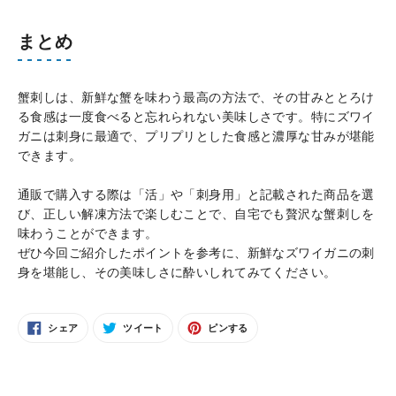
まとめ
蟹刺しは、新鮮な蟹を味わう最高の方法で、その甘みととろけ
る食感は一度食べると忘れられない美味しさです。
特にズワイ
ガニは刺身に最適で、プリプリとした食感と濃厚な甘みが堪能
できます。
通販で購入する際は「活」や「刺身用」と記載された商品を選
び、正しい解凍方法で楽しむことで、自宅でも贅沢な蟹刺しを
味わうことができます。
ぜひ今回ご紹介したポイントを参考に、新鮮なズワイガニの刺
身を堪能し、その美味しさに酔いしれてみてください。
FACEBOOK
TWITTER
PINTEREST
シェア
ツイート
ピンする
で
に
で
シ
投
ピ
ェ
稿
ン
ア
す
す
す
る
る
る