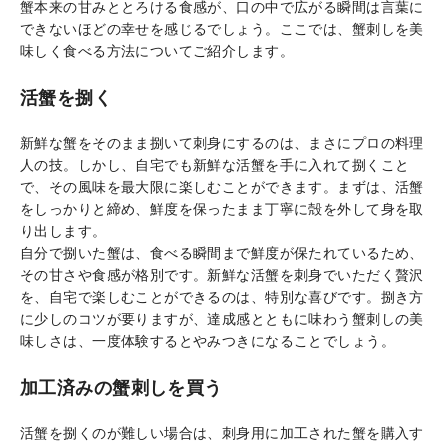
蟹本来の甘みととろける食感が、口の中で広がる瞬間は言葉に
できないほどの幸せを感じるでしょう。ここでは、蟹刺しを美
味しく食べる方法についてご紹介します。
活蟹を捌く
新鮮な蟹をそのまま捌いて刺身にするのは、まさにプロの料理
人の技。しかし、自宅でも新鮮な活蟹を手に入れて捌くこと
で、その風味を最大限に楽しむことができます。まずは、活蟹
をしっかりと締め、鮮度を保ったまま丁寧に殻を外して身を取
り出します。
自分で捌いた蟹は、食べる瞬間まで鮮度が保たれているため、
その甘さや食感が格別です。新鮮な活蟹を刺身でいただく贅沢
を、自宅で楽しむことができるのは、特別な喜びです。捌き方
に少しのコツが要りますが、達成感とともに味わう蟹刺しの美
味しさは、一度体験するとやみつきになることでしょう。
加工済みの蟹刺しを買う
活蟹を捌くのが難しい場合は、刺身用に加工された蟹を購入す