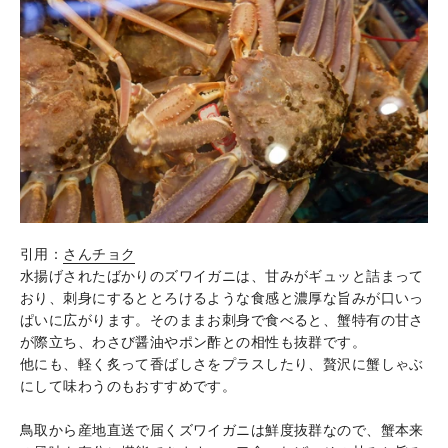
引用：
さんチョク
水揚げされたばかりのズワイガニは、甘みがギュッと詰まって
おり、刺身にするととろけるような食感と濃厚な旨みが口いっ
ぱいに広がります。
そのままお刺身で食べると、蟹特有の甘さ
が際立ち、わさび醤油やポン酢との相性も抜群です。
他にも、軽く炙って香ばしさをプラスしたり、贅沢に蟹しゃぶ
にして味わうのもおすすめです。
鳥取から産地直送で届くズワイガニは鮮度抜群なので、蟹本来