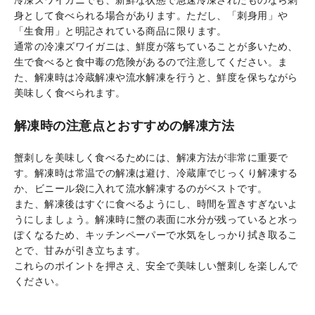
冷凍ズワイガニでも、新鮮な状態で急速冷凍されたものなら刺
身として食べられる場合があります。ただし、「刺身用」や
「生食用」と明記されている商品に限ります。
通常の冷凍ズワイガニは、鮮度が落ちていることが多いため、
生で食べると食中毒の危険があるので注意してください。ま
た、解凍時は冷蔵解凍や流水解凍を行うと、鮮度を保ちながら
美味しく食べられます。
解凍時の注意点とおすすめの解凍方法
蟹刺しを美味しく食べるためには、解凍方法が非常に重要で
す。解凍時は常温での解凍は避け、冷蔵庫でじっくり解凍する
か、ビニール袋に入れて流水解凍するのがベストです。
また、解凍後はすぐに食べるようにし、時間を置きすぎないよ
うにしましょう。解凍時に蟹の表面に水分が残っていると水っ
ぽくなるため、キッチンペーパーで水気をしっかり拭き取るこ
とで、甘みが引き立ちます。
これらのポイントを押さえ、安全で美味しい蟹刺しを楽しんで
ください。