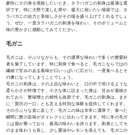
豪快にその身を堪能したいとき、タラバガニの刺身は最適な選
択です。特に大勢で楽しむ席や、盛大に祝いたい場面では、タ
ラバガニの迫力と美味しさがその場を盛り上げてくれるでしょ
う。ぜひ、一度タラバガニの刺身を味わい、そのボリュームと
味の豊かさに感動してみてください。
毛ガニ
毛ガニは、小ぶりながらも、その濃厚な味わいで多くの蟹愛好
者を魅了しています。特に刺身で食べると、毛ガニならではの
繊細で甘みのある風味が口いっぱいに広がり、一度食べるとそ
の虜になってしまうことでしょう。
毛ガニの刺身は、その上品な味わいと、口の中で溶けるような
柔らかさが特徴です。小さな体に詰まった身は、甘みが凝縮さ
れており、蟹味噌との相性も抜群です。毛ガニの刺身は、まさ
に「贅沢の一口」とも言える特別な体験を提供してくれます。
その小ぶりな姿に反して、毛ガニの味は非常に濃厚で、食べた
瞬間に蟹の旨味がダイレクトに伝わってきます。特に冬の毛ガ
ニは脂が乗っており、最高の味わいを誇ります。刺身としてそ
のまま味わうも良し、少し醤油やレモンを添えても、毛ガニの