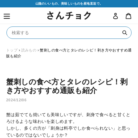
コ
山陰のいいもの、美味しいものを産地直送で。
ン
ログイン
カ
テ
ン
ツ
に
送
ス
信
キ
トップ
›
読みもの
›
蟹刺しの食べ方とタレのレシピ！剥き方やおすすめ通
販も紹介
ッ
プ
す
る
蟹刺しの食べ方とタレのレシピ！剥
き方やおすすめ通販も紹介
2024/12/06
蟹は茹でても焼いても美味しいですが、刺身で食べると甘くと
ろけるような味わいを楽しめます。
しかし、多くの方が「刺身は料亭でしか食べられない」と思っ
ているのではないでしょうか？